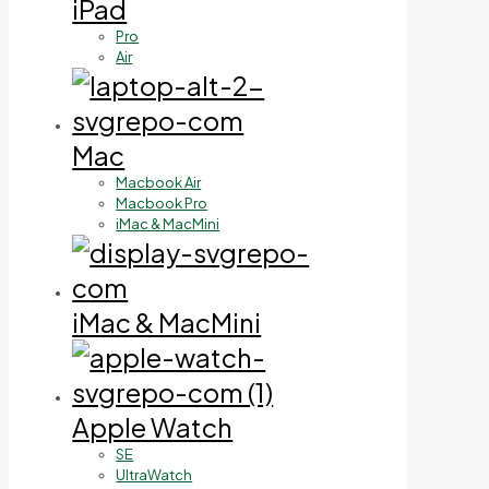
iPad
Pro
Air
Mac
Macbook Air
Macbook Pro
iMac & MacMini
iMac & MacMini
Apple Watch
SE
UltraWatch