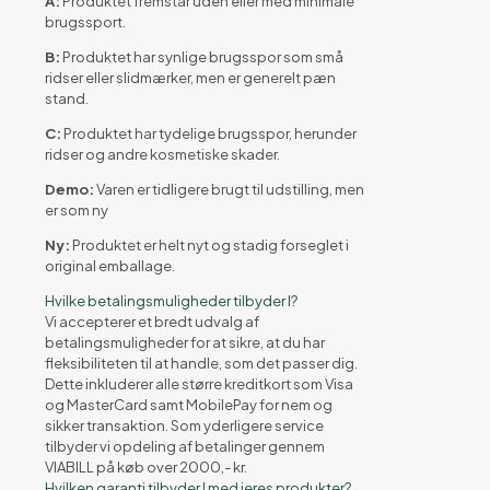
A:
Produktet fremstår uden eller med minimale
brugssport.
B:
Produktet har synlige brugsspor som små
ridser eller slidmærker, men er generelt pæn
stand.
C:
Produktet har tydelige brugsspor, herunder
ridser og andre kosmetiske skader.
Demo:
Varen er tidligere brugt til udstilling, men
er som ny
Ny:
Produktet er helt nyt og stadig forseglet i
original emballage.
Hvilke betalingsmuligheder tilbyder I?
Vi accepterer et bredt udvalg af
betalingsmuligheder for at sikre, at du har
fleksibiliteten til at handle, som det passer dig.
Dette inkluderer alle større kreditkort som Visa
og MasterCard samt MobilePay for nem og
sikker transaktion. Som yderligere service
tilbyder vi opdeling af betalinger gennem
VIABILL på køb over 2000,- kr.
Hvilken garanti tilbyder I med jeres produkter?