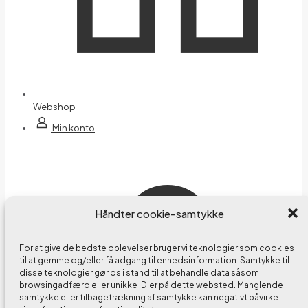
Webshop
Min konto
Håndter cookie-samtykke
For at give de bedste oplevelser bruger vi teknologier som cookies
til at gemme og/eller få adgang til enhedsinformation. Samtykke til
disse teknologier gør os i stand til at behandle data såsom
browsingadfærd eller unikke ID’er på dette websted. Manglende
samtykke eller tilbagetrækning af samtykke kan negativt påvirke