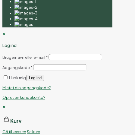
✕
Log ind
Brugernavn eller e-mail
*
Adgangskode
*
Husk mig
Log ind
Mistet din adgangskode?
Opret en kundekonto?
✕
Kurv
Gå til kassen
Se kurv