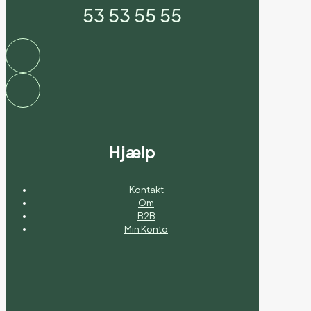
53 53 55 55
Hjælp
Kontakt
Om
B2B
Min Konto