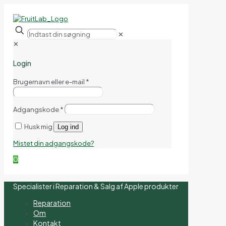
✕
✕
Login
Brugernavn eller e-mail
*
Adgangskode
*
Husk mig
Log ind
Mistet din adgangskode?
0
Specialister i Reparation & Salg af Apple produkter
Reparation
Om
Kontakt