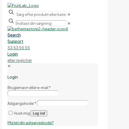
✕
✕
Search
Support
53 53 55 55
Login
eller registrer
✕
Login
Brugernavn eller e-mail
*
Adgangskode
*
Husk mig
Log ind
Mistet din adgangskode?