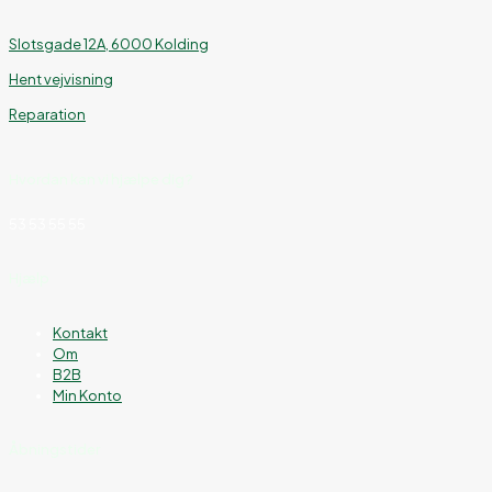
Slotsgade 12A, 6000 Kolding
Hent vejvisning
Reparation
Hvordan kan vi hjælpe dig?
53 53 55 55
Hjælp
Kontakt
Om
B2B
Min Konto
Åbningstider