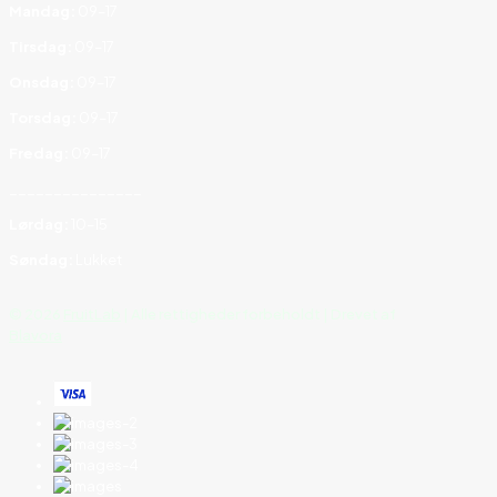
Mandag:
09–17
Tirsdag:
09–17
Onsdag:
09–17
Torsdag:
09–17
Fredag:
09–17
_______________
Lørdag:
10–15
Søndag:
Lukket
©
2026
FruitLab
| Alle rettigheder forbeholdt | Drevet af
Blavora