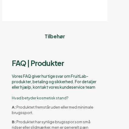
Tilbehør
FAQ | Produkter
Vores FAQ giver hurtige svar om FruitLab-
produkter, betaling og sikkerhed. For detaljer
eller hjælp, kontakt vores kundeservice team
Hvad betyder kosmetisk stand?
A:
Produktet fremstår uden eller med minimale
brugssport.
B:
Produktet har synlige brugsspor som små
ridser eller slidmærker, men er generelt pæn