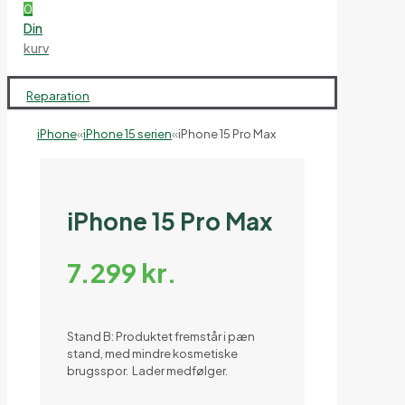
0
Din
kurv
Reparation
iPhone
«
iPhone 15 serien
«
iPhone 15 Pro Max
iPhone 15 Pro Max
7.299
kr.
Stand B: Produktet fremstår i pæn
stand, med mindre kosmetiske
brugsspor. Lader medfølger.