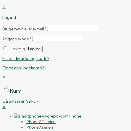
✕
Log ind
Brugernavn eller e-mail
*
Adgangskode
*
Husk mig
Log ind
Mistet din adgangskode?
Opret en kundekonto?
✕
Kurv
Gå til kassen
Se kurv
✕
iPhone
iPhone SE serien
iPhone 7 serien