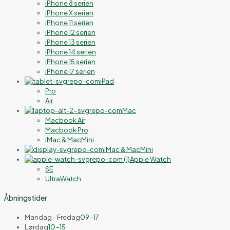
iPhone 8 serien
iPhone X serien
iPhone 11 serien
iPhone 12 serien
iPhone 13 serien
iPhone 14 serien
iPhone 15 serien
iPhone 17 serien
iPad
Pro
Air
Mac
Macbook Air
Macbook Pro
iMac & MacMini
iMac & MacMini
Apple Watch
SE
UltraWatch
Åbningstider
Mandag - Fredag
09-17
Lørdag
10-15