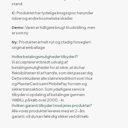
stand.
C:
Produktet har tydelige brugsspor, herunder
ridser og andre kosmetiske skader.
Demo:
Varen er tidligere brugt til udstilling, men
er som ny
Ny:
Produktet er helt nyt og stadig forseglet i
original emballage.
Hvilke betalingsmuligheder tilbyder I?
Vi accepterer et bredt udvalg af
betalingsmuligheder for at sikre, at du har
fleksibiliteten til at handle, som det passer dig.
Dette inkluderer alle større kreditkort som Visa
og MasterCard samt MobilePay for nem og
sikker transaktion. Som yderligere service
tilbyder vi opdeling af betalinger gennem
VIABILL på køb over 2000,- kr.
Hvilken garanti tilbyder I med jeres produkter?
Alle vores produkter leveres med en 2-års
garanti, så du kan føle dig sikker ved dit køb.