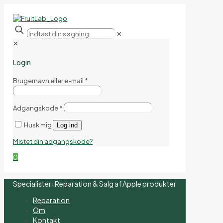
✕
✕
Login
Brugernavn eller e-mail
*
Adgangskode
*
Husk mig
Log ind
Mistet din adgangskode?
0
Specialister i Reparation & Salg af Apple produkter
Reparation
Om
Kontakt