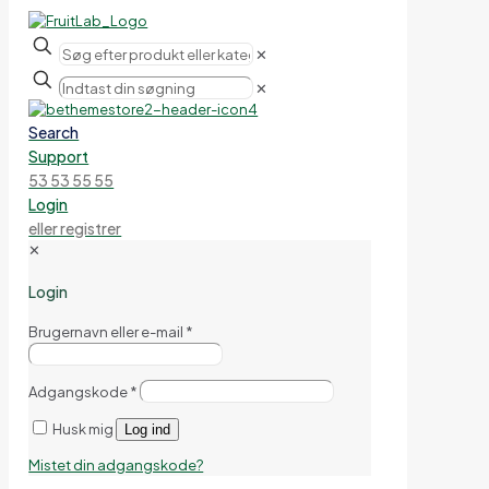
✕
✕
Search
Support
53 53 55 55
Login
eller registrer
✕
Login
Brugernavn eller e-mail
*
Adgangskode
*
Husk mig
Log ind
Mistet din adgangskode?