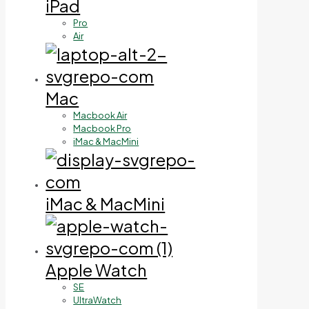
iPad
Pro
Air
Mac
Macbook Air
Macbook Pro
iMac & MacMini
iMac & MacMini
Apple Watch
SE
UltraWatch