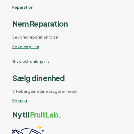
Reparation
Nem Reparation
Se vores reparationrpiser
Se vores priser
Giv elektronik nyt liv
Sælg din enhed
Vi køber gerne dine brugte enheder
Kontakt
Ny til
FruitLab
.