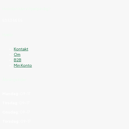
Hvordan kan vi hjælpe dig?
53 53 55 55
Hjælp
Kontakt
Om
B2B
Min Konto
Åbningstider
Mandag:
09–17
Tirsdag:
09–17
Onsdag:
09–17
Torsdag:
09–17