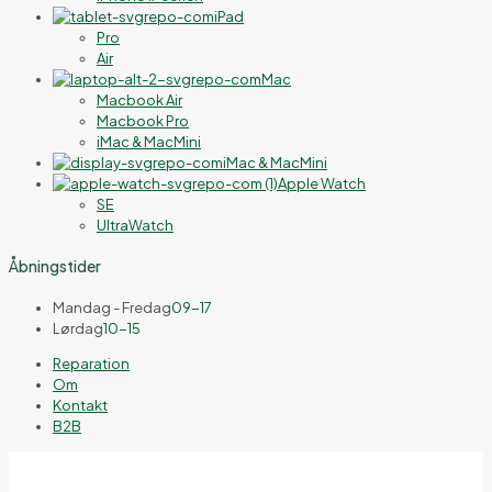
iPad
Pro
Air
Mac
Macbook Air
Macbook Pro
iMac & MacMini
iMac & MacMini
Apple Watch
SE
UltraWatch
Åbningstider
Mandag - Fredag
09-17
Lørdag
10-15
Reparation
Om
Kontakt
B2B