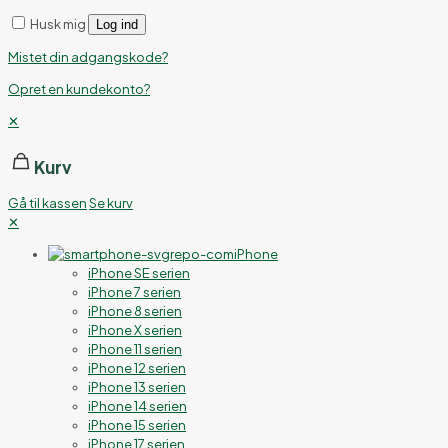
Husk mig
Log ind
Mistet din adgangskode?
Opret en kundekonto?
✕
Kurv
Gå til kassen
Se kurv
✕
iPhone
iPhone SE serien
iPhone 7 serien
iPhone 8 serien
iPhone X serien
iPhone 11 serien
iPhone 12 serien
iPhone 13 serien
iPhone 14 serien
iPhone 15 serien
iPhone 17 serien