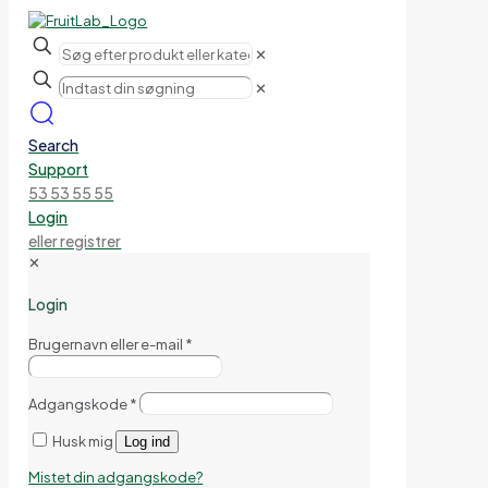
✕
✕
Search
Support
53 53 55 55
Login
eller registrer
✕
Login
Brugernavn eller e-mail
*
Adgangskode
*
Husk mig
Log ind
Mistet din adgangskode?