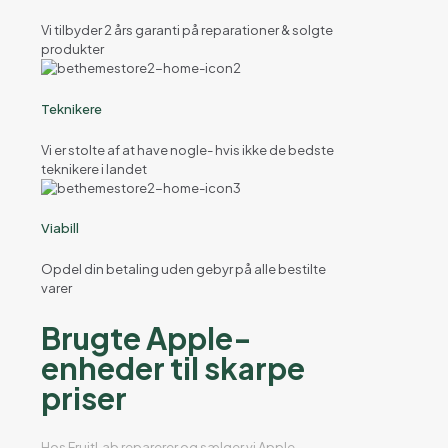
Vi tilbyder 2 års garanti på reparationer & solgte
produkter
Teknikere
Vi er stolte af at have nogle- hvis ikke de bedste
teknikere i landet
Viabill
Opdel din betaling uden gebyr på alle bestilte
varer
Brugte Apple-
enheder til skarpe
priser
Hos FruitLab reparerer og sælger vi Apple-