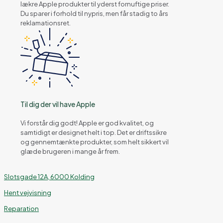
lækre Apple produkter til yderst fornuftige priser.
Du sparer i forhold til nypris, men får stadig to års
reklamationsret.
Til dig der vil have Apple
Vi forstår dig godt! Apple er god kvalitet, og
samtidigt er designet helt i top. Det er driftssikre
og gennemtænkte produkter, som helt sikkert vil
glæde brugeren i mange år frem.
Slotsgade 12A, 6000 Kolding
Hent vejvisning
Reparation