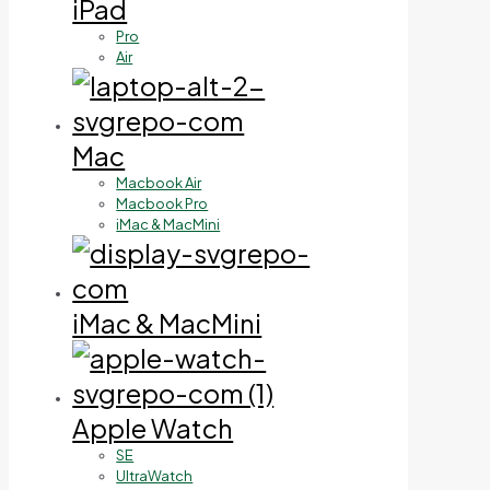
iPad
Pro
Air
Mac
Macbook Air
Macbook Pro
iMac & MacMini
iMac & MacMini
Apple Watch
SE
UltraWatch