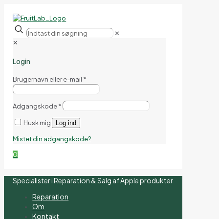
✕
✕
Login
Brugernavn eller e-mail
*
Adgangskode
*
Husk mig
Log ind
Mistet din adgangskode?
0
Specialister i Reparation & Salg af Apple produkter
Reparation
Om
Kontakt