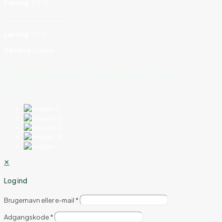
Fredag:
09–17
_______________
Lørdag:
10–15
Søndag:
Lukket
©
2026
FruitLab
| Alle rettigheder forbeholdt | Drevet af
Blavora
✕
Log ind
Brugernavn eller e-mail
*
Adgangskode
*