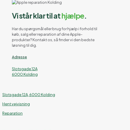
Vi står klar til at
hjælpe
.
Har du spørgsmål eller brug for hjælp i forhold til
køb, salg eller reparation af dine Apple-
produkter? Kontakt os, så finder vi den bedste
løsning til dig.
Adresse
Slotsgade 12A
6000 Kolding
Slotsgade 12A, 6000 Kolding
Hent vejvisning
Reparation