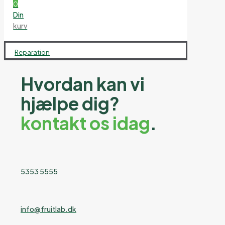
0
Din
kurv
Reparation
Hvordan kan vi
hjælpe dig?
kontakt os idag
.
5353 5555
info@fruitlab.dk