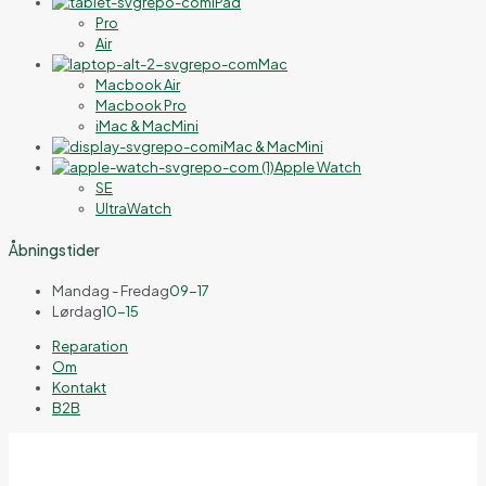
iPad
Pro
Air
Mac
Macbook Air
Macbook Pro
iMac & MacMini
iMac & MacMini
Apple Watch
SE
UltraWatch
Åbningstider
Mandag - Fredag
09-17
Lørdag
10-15
Reparation
Om
Kontakt
B2B