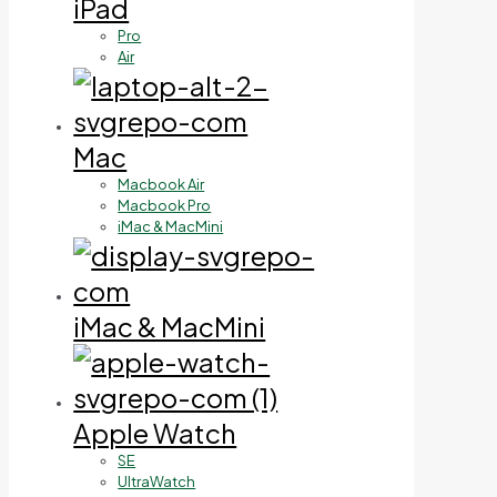
iPad
Pro
Air
Mac
Macbook Air
Macbook Pro
iMac & MacMini
iMac & MacMini
Apple Watch
SE
UltraWatch