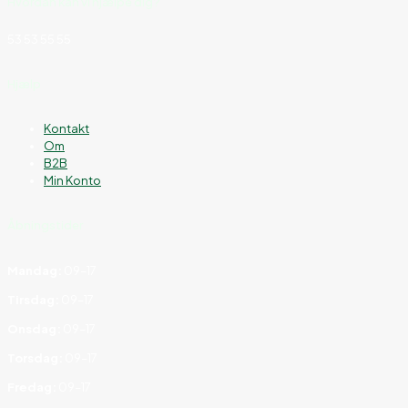
Hvordan kan vi hjælpe dig?
53 53 55 55
Hjælp
Kontakt
Om
B2B
Min Konto
Åbningstider
Mandag:
09–17
Tirsdag:
09–17
Onsdag:
09–17
Torsdag:
09–17
Fredag:
09–17