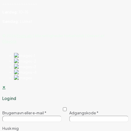
_______________
Lørdag:
10–15
Søndag:
Lukket
©
2026
FruitLab
| Alle rettigheder forbeholdt | Drevet af
Blavora
✕
Log ind
Brugernavn eller e-mail
*
Adgangskode
*
Husk mig