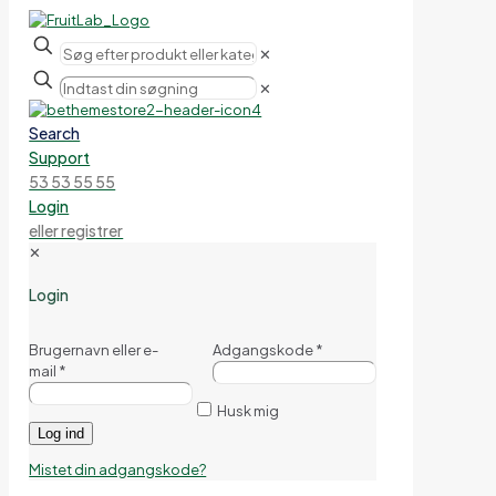
✕
✕
Search
Support
53 53 55 55
Login
eller registrer
✕
Login
Brugernavn eller e-
Adgangskode
*
mail
*
Husk mig
Log ind
Mistet din adgangskode?