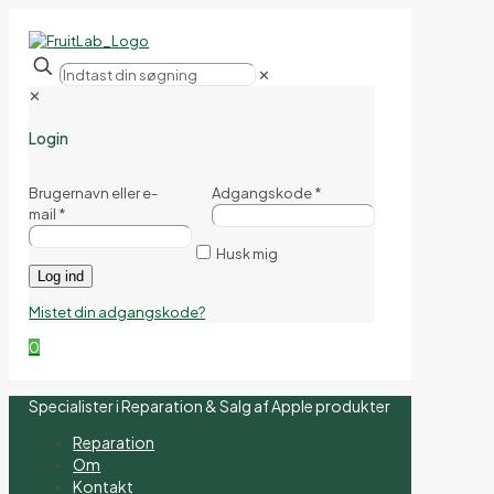
✕
✕
Login
Brugernavn eller e-
Adgangskode
*
mail
*
Husk mig
Log ind
Mistet din adgangskode?
0
Specialister i Reparation & Salg af Apple produkter
Reparation
Om
Kontakt