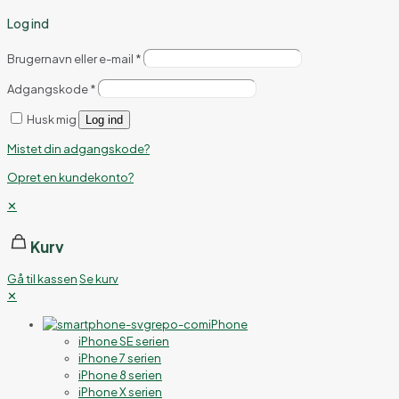
Log ind
Brugernavn eller e-mail
*
Adgangskode
*
Husk mig
Log ind
Mistet din adgangskode?
Opret en kundekonto?
✕
Kurv
Gå til kassen
Se kurv
✕
iPhone
iPhone SE serien
iPhone 7 serien
iPhone 8 serien
iPhone X serien