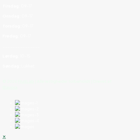
Tirsdag:
09–17
Onsdag:
09–17
Torsdag:
09–17
Fredag:
09–17
_______________
Lørdag:
10–15
Søndag:
Lukket
©
2026
FruitLab
| Alle rettigheder forbeholdt | Drevet af
Blavora
✕