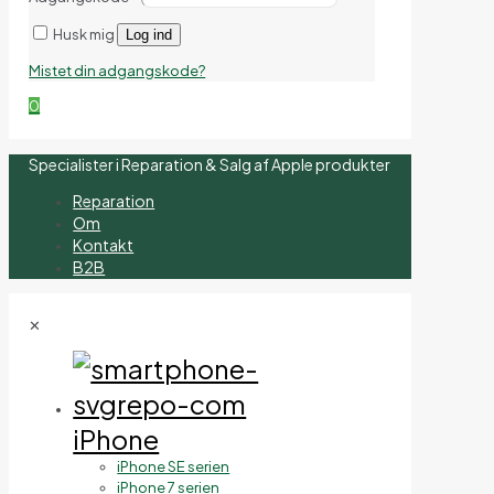
Husk mig
Log ind
Mistet din adgangskode?
0
Specialister i Reparation & Salg af Apple produkter
Reparation
Om
Kontakt
B2B
✕
iPhone
iPhone SE serien
iPhone 7 serien