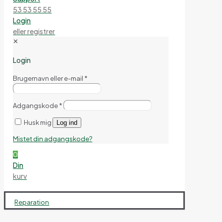
53 53 55 55
Login
eller registrer
✕
Login
Brugernavn eller e-mail
*
Adgangskode
*
Husk mig
Log ind
Mistet din adgangskode?
0
Din
kurv
Reparation