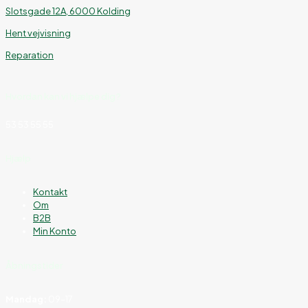
Slotsgade 12A, 6000 Kolding
Hent vejvisning
Reparation
Hvordan kan vi hjælpe dig?
53 53 55 55
Hjælp
Kontakt
Om
B2B
Min Konto
Åbningstider
Mandag:
09–17