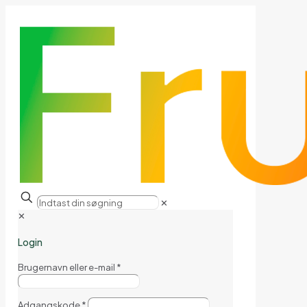
✕
✕
Login
Brugernavn eller e-mail
*
Adgangskode
*