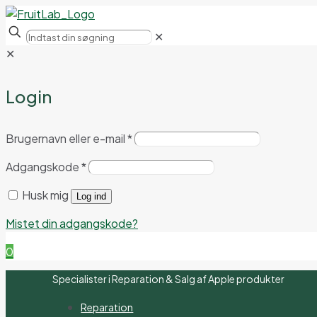
✕
✕
Login
Brugernavn eller e-mail
*
Adgangskode
*
Husk mig
Log ind
Mistet din adgangskode?
0
Specialister i Reparation & Salg af Apple produkter
Reparation