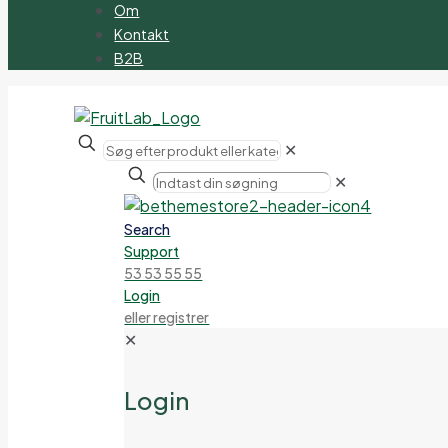
Om
Kontakt
B2B
✕
✕
Search
Support
53 53 55 55
Login
eller registrer
✕
Login