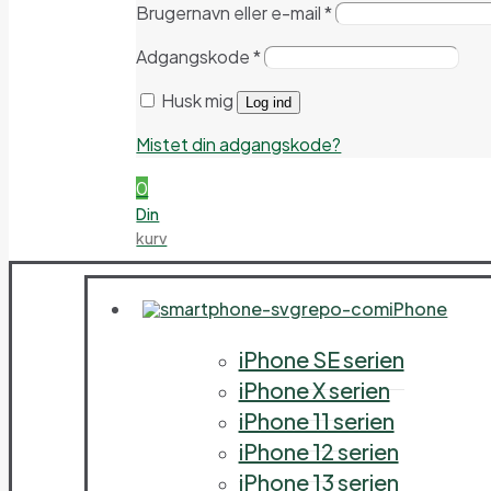
Brugernavn eller e-mail
*
Adgangskode
*
Husk mig
Log ind
Mistet din adgangskode?
0
Din
kurv
iPhone
iPhone SE serien
iPhone X serien
iPhone 11 serien
iPhone 12 serien
iPhone 13 serien