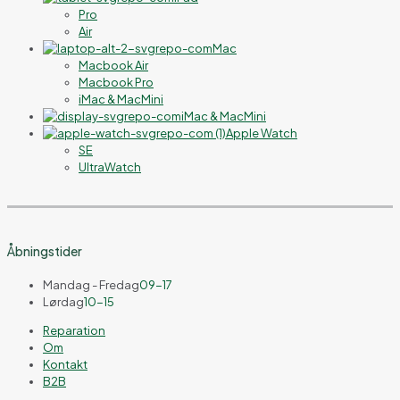
Pro
Air
Mac
Macbook Air
Macbook Pro
iMac & MacMini
iMac & MacMini
Apple Watch
SE
UltraWatch
Åbningstider
Mandag - Fredag
09-17
Lørdag
10-15
Reparation
Om
Kontakt
B2B