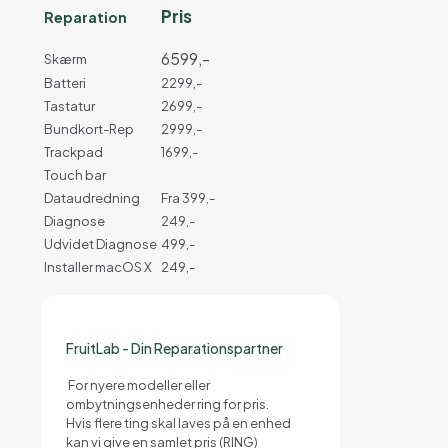
Pris
Reparation
6599,-
Skærm
Batteri
2299,-
Tastatur
2699,-
Bundkort-Rep
2999,-
Trackpad
1699,-
Touch bar
Dataudredning
Fra 399,-
Diagnose
249,-
Udvidet Diagnose
499,-
Installer macOS X
249,-
FruitLab - Din Reparationspartner
For nyere modeller eller
ombytningsenheder ring for pris.
Hvis flere ting skal laves på en enhed
kan vi give en samlet pris (RING)