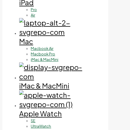
iPad
Pro
Air
Mac
Macbook Air
Macbook Pro
iMac & MacMini
iMac & MacMini
Apple Watch
SE
UltraWatch