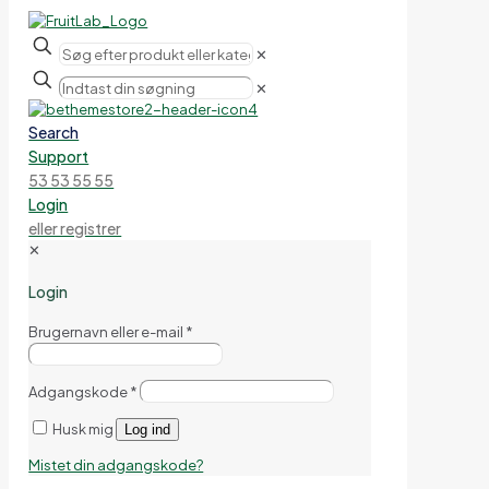
✕
✕
Search
Support
53 53 55 55
Login
eller registrer
✕
Login
Brugernavn eller e-mail
*
Adgangskode
*
Husk mig
Log ind
Mistet din adgangskode?