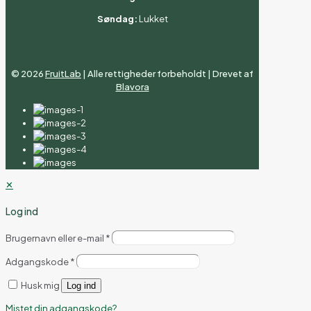
Søndag:
Lukket
©
2026
FruitLab
| Alle rettigheder forbeholdt | Drevet af
Blavora
✕
Log ind
Brugernavn eller e-mail
*
Adgangskode
*
Husk mig
Log ind
Mistet din adgangskode?