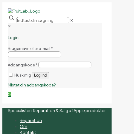
✕
✕
Login
Brugernavn eller e-mail
*
Adgangskode
*
Husk mig
Log ind
Mistet din adgangskode?
0
Specialister i Reparation & Salg af Apple produkter
Reparation
Om
Kontakt