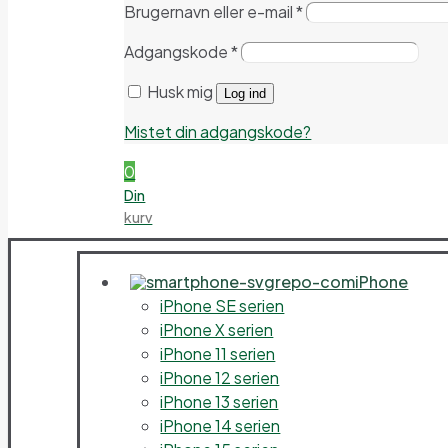
Brugernavn eller e-mail
*
Adgangskode
*
Husk mig
Log ind
Mistet din adgangskode?
0
Din
kurv
iPhone
iPhone SE serien
iPhone X serien
iPhone 11 serien
iPhone 12 serien
iPhone 13 serien
iPhone 14 serien