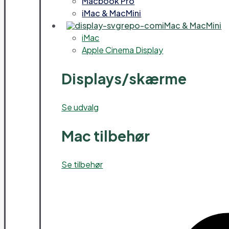
Macbook Pro
iMac & MacMini
iMac & MacMini
iMac
Apple Cinema Display
Displays/skærme
Se udvalg
Mac tilbehør
Se tilbehør