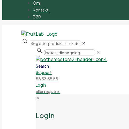
Om
Kontakt
B2B
✕
✕
Search
Support
53 53 55 55
Login
eller registrer
✕
Login