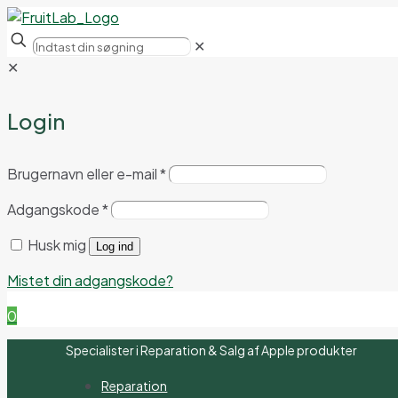
✕
✕
Login
Brugernavn eller e-mail
*
Adgangskode
*
Husk mig
Log ind
Mistet din adgangskode?
0
Specialister i Reparation & Salg af Apple produkter
Reparation