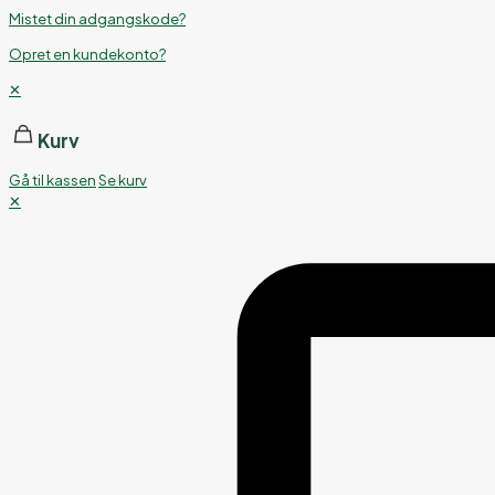
Mistet din adgangskode?
Opret en kundekonto?
✕
Kurv
Gå til kassen
Se kurv
✕