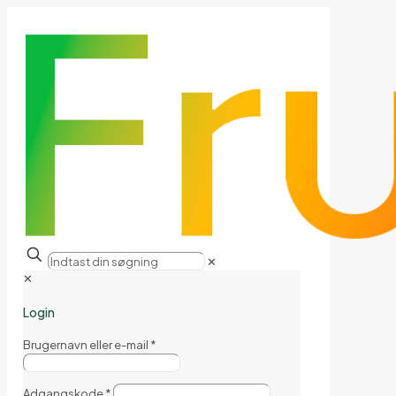
✕
✕
Login
Brugernavn eller e-mail
*
Adgangskode
*