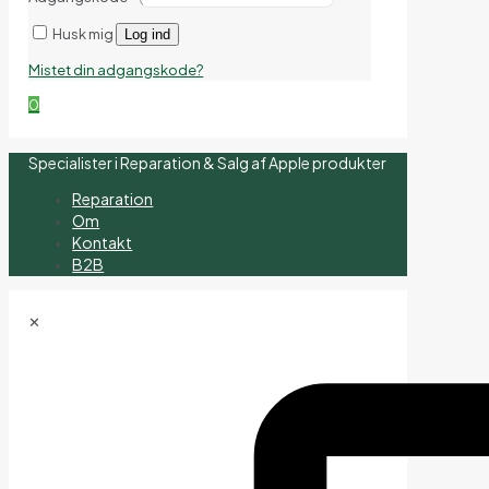
Husk mig
Log ind
Mistet din adgangskode?
0
Specialister i Reparation & Salg af Apple produkter
Reparation
Om
Kontakt
B2B
✕