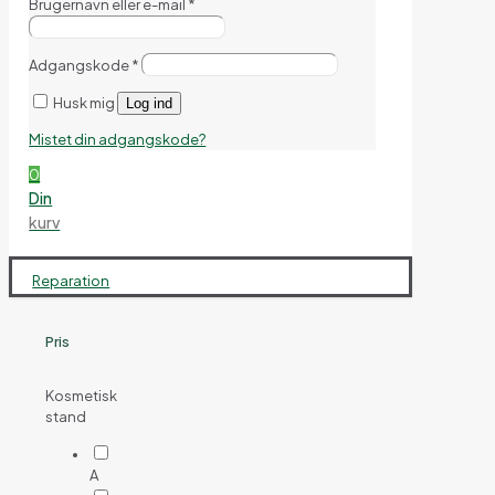
Brugernavn eller e-mail
*
Adgangskode
*
Husk mig
Log ind
Mistet din adgangskode?
0
Din
kurv
Reparation
Pris
Kosmetisk
stand
A