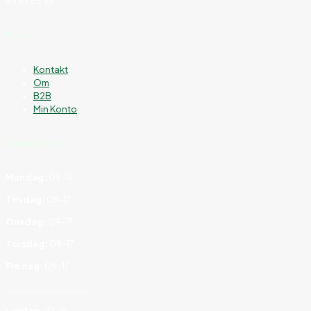
53 53 55 55
Hjælp
Kontakt
Om
B2B
Min Konto
Åbningstider
Mandag:
09–17
Tirsdag:
09–17
Onsdag:
09–17
Torsdag:
09–17
Fredag:
09–17
_______________
Lørdag:
10–15