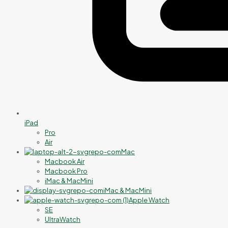
iPad
Pro
Air
Mac
Macbook Air
Macbook Pro
iMac & MacMini
iMac & MacMini
Apple Watch
SE
UltraWatch