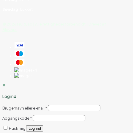
Søndag:
Lukket
©
2026
FruitLab
| Alle rettigheder forbeholdt | Drevet af
Blavora
✕
Log ind
Brugernavn eller e-mail
*
Adgangskode
*
Husk mig
Log ind