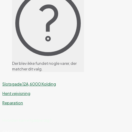
Der blev ikke fundet nogle varer, der
matcher dit valg.
Slotsgade 12A, 6000 Kolding
Hent vejvisning
Reparation
Hvordan kan vi hjælpe dig?