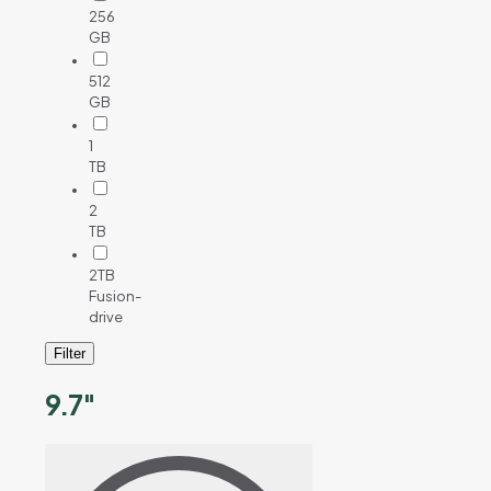
256
GB
512
GB
1
TB
2
TB
2TB
Fusion-
drive
Filter
9.7"