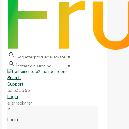
✕
✕
Search
Support
53 53 55 55
Login
eller registrer
✕
Login