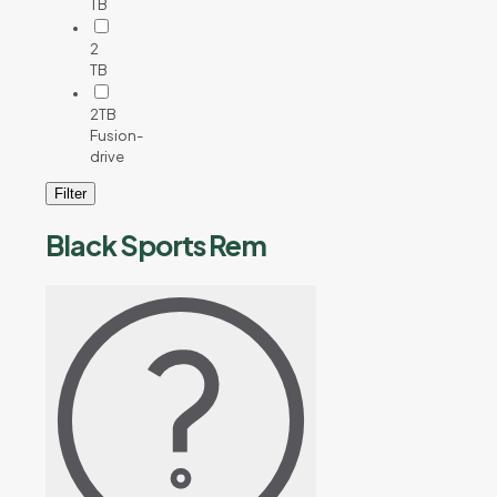
TB
2
TB
2TB
Fusion-
drive
Filter
Black Sports Rem