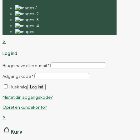
✕
Log ind
Brugernavn eller e-mail
*
Adgangskode
*
Husk mig
Log ind
Mistet din adgangskode?
Opret en kundekonto?
✕
Kurv