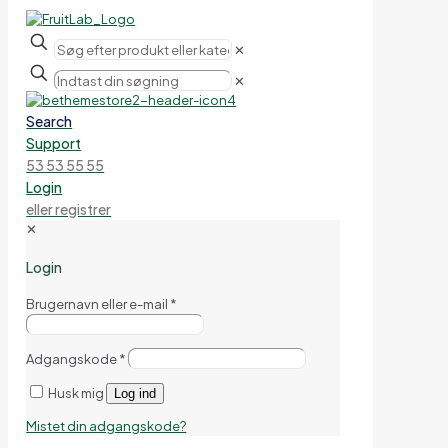
✕
✕
Search
Support
53 53 55 55
Login
eller registrer
✕
Login
Brugernavn eller e-mail
*
Adgangskode
*
Husk mig
Log ind
Mistet din adgangskode?