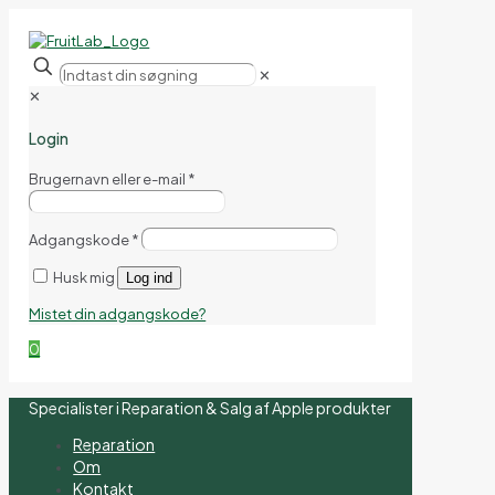
✕
✕
Login
Brugernavn eller e-mail
*
Adgangskode
*
Husk mig
Log ind
Mistet din adgangskode?
0
Specialister i Reparation & Salg af Apple produkter
Reparation
Om
Kontakt