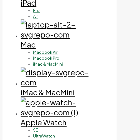
iPad
Pro
Air
Mac
Macbook Air
Macbook Pro
iMac & MacMini
iMac & MacMini
Apple Watch
SE
UltraWatch