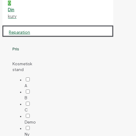
0
Din
kurv
Reparation
Pris
Kosmetisk
stand
A
B
C
Demo
Ny