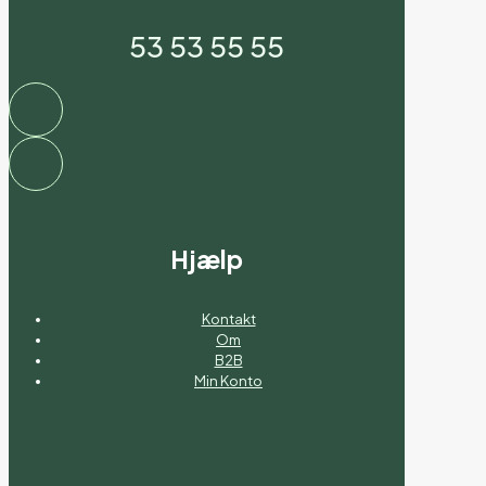
53 53 55 55
Hjælp
Kontakt
Om
B2B
Min Konto