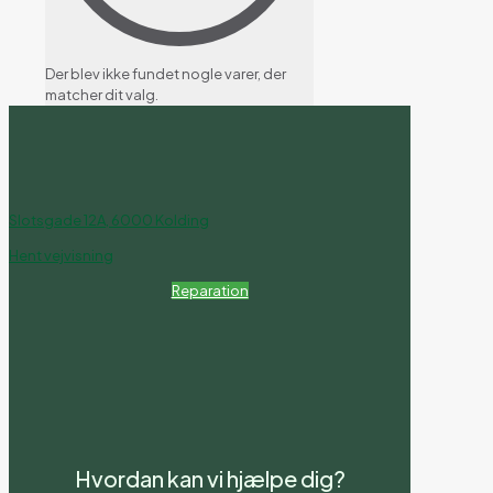
Der blev ikke fundet nogle varer, der
matcher dit valg.
Slotsgade 12A, 6000 Kolding
Hent vejvisning
Reparation
Hvordan kan vi hjælpe dig?