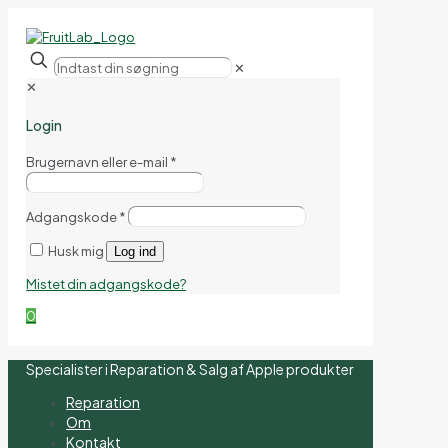
✕
✕
Login
Brugernavn eller e-mail
*
Adgangskode
*
Husk mig
Log ind
Mistet din adgangskode?
0
Specialister i Reparation & Salg af Apple produkter
Reparation
Om
Kontakt