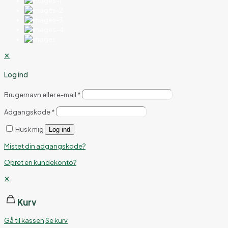
✕
Log ind
Brugernavn eller e-mail
*
Adgangskode
*
Husk mig
Log ind
Mistet din adgangskode?
Opret en kundekonto?
✕
Kurv
Gå til kassen
Se kurv