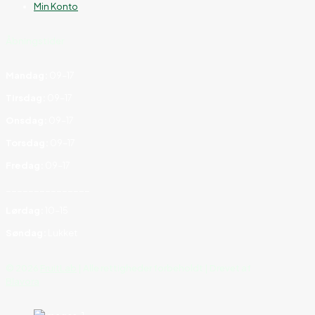
Min Konto
Åbningstider
Mandag:
09–17
Tirsdag:
09–17
Onsdag:
09–17
Torsdag:
09–17
Fredag:
09–17
_______________
Lørdag:
10–15
Søndag:
Lukket
©
2026
FruitLab
| Alle rettigheder forbeholdt | Drevet af
Blavora