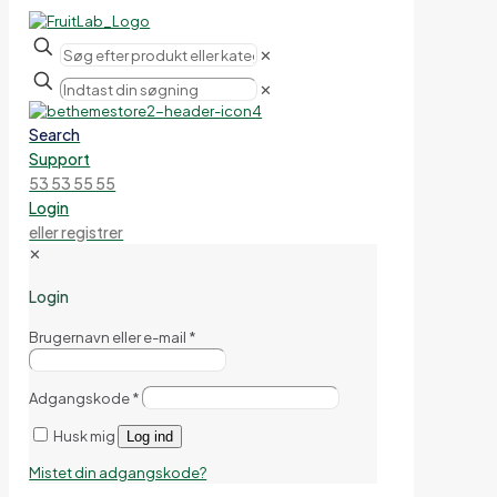
✕
✕
Search
Support
53 53 55 55
Login
eller registrer
✕
Login
Brugernavn eller e-mail
*
Adgangskode
*
Husk mig
Log ind
Mistet din adgangskode?