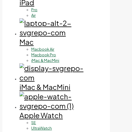
iPad
Pro
Air
Mac
Macbook Air
Macbook Pro
iMac & MacMini
iMac & MacMini
Apple Watch
SE
UltraWatch