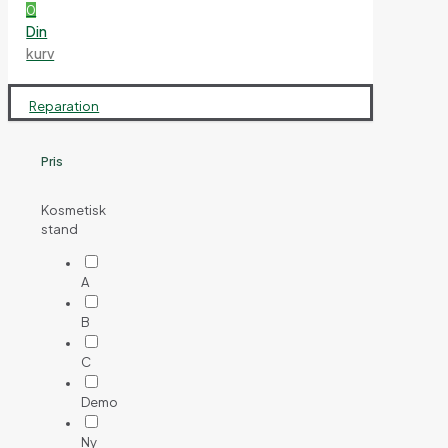
0
Din
kurv
Reparation
Pris
Kosmetisk
stand
A
B
C
Demo
Ny