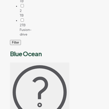
TB
2
TB
2TB
Fusion-
drive
Filter
Blue Ocean