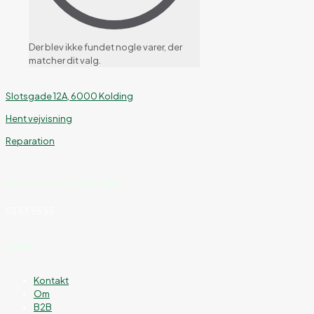
Der blev ikke fundet nogle varer, der
matcher dit valg.
Slotsgade 12A, 6000 Kolding
Hent vejvisning
Reparation
Hvordan kan vi hjælpe dig?
53 53 55 55
Hjælp
Kontakt
Om
B2B