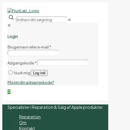
✕
✕
Login
Brugernavn eller e-mail
*
Adgangskode
*
Husk mig
Log ind
Mistet din adgangskode?
0
Specialister i Reparation & Salg af Apple produkter
Reparation
Om
Kontakt