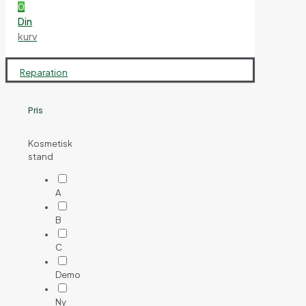
0
Din
kurv
Reparation
Pris
Kosmetisk
stand
A
B
C
Demo
Ny