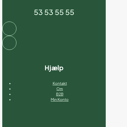
53 53 55 55
Hjælp
Kontakt
Om
B2B
Min Konto