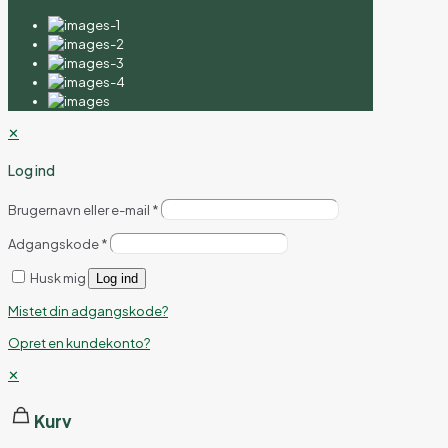
✕
Log ind
Brugernavn eller e-mail
*
Adgangskode
*
Husk mig
Log ind
Mistet din adgangskode?
Opret en kundekonto?
✕
Kurv