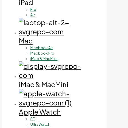
iPad
Pro
Air
Mac
Macbook Air
Macbook Pro
iMac & MacMini
iMac & MacMini
Apple Watch
SE
UltraWatch