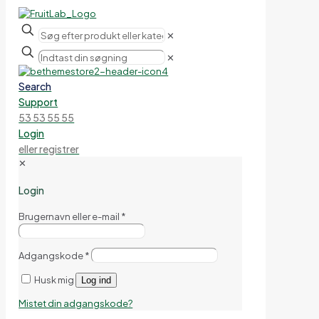
✕
✕
Search
Support
53 53 55 55
Login
eller registrer
✕
Login
Brugernavn eller e-mail
*
Adgangskode
*
Husk mig
Log ind
Mistet din adgangskode?