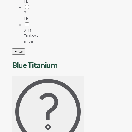
TB
2
TB
2TB
Fusion-
drive
Filter
Blue Titanium