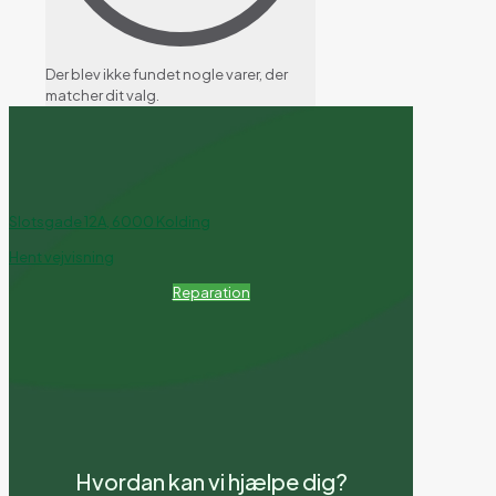
Der blev ikke fundet nogle varer, der
matcher dit valg.
Slotsgade 12A, 6000 Kolding
Hent vejvisning
Reparation
Hvordan kan vi hjælpe dig?