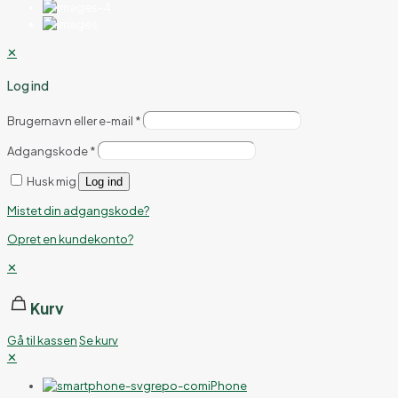
✕
Log ind
Brugernavn eller e-mail
*
Adgangskode
*
Husk mig
Log ind
Mistet din adgangskode?
Opret en kundekonto?
✕
Kurv
Gå til kassen
Se kurv
✕
iPhone