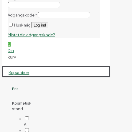
Adgangskode
*
Husk mig
Log ind
Mistet din adgangskode?
0
Din
kurv
Reparation
Pris
Kosmetisk
stand
A