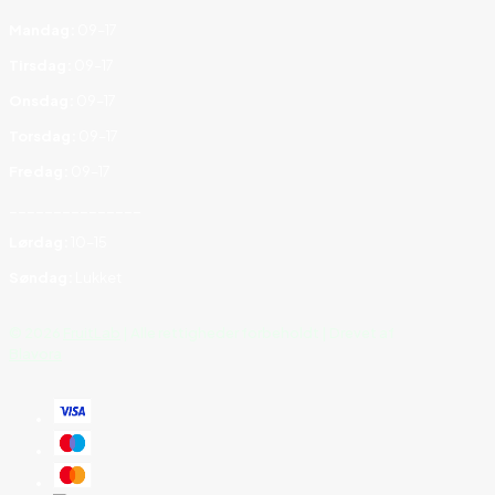
Mandag:
09–17
Tirsdag:
09–17
Onsdag:
09–17
Torsdag:
09–17
Fredag:
09–17
_______________
Lørdag:
10–15
Søndag:
Lukket
©
2026
FruitLab
| Alle rettigheder forbeholdt | Drevet af
Blavora