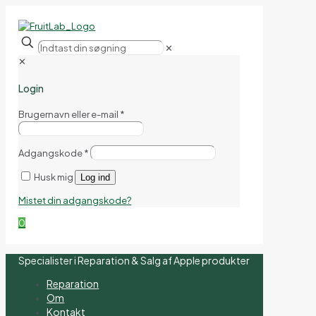
✕
✕
Login
Brugernavn eller e-mail
*
Adgangskode
*
Husk mig
Log ind
Mistet din adgangskode?
0
Specialister i Reparation & Salg af Apple produkter
Reparation
Om
Kontakt