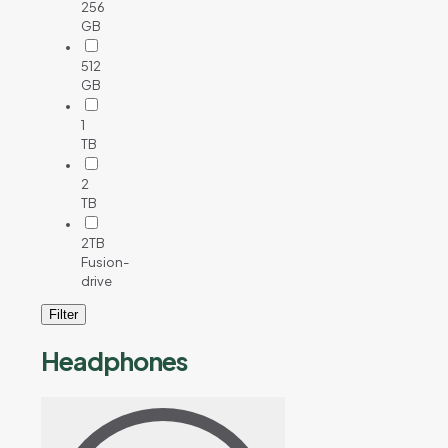
256
GB
512
GB
1
TB
2
TB
2TB
Fusion-
drive
Filter
Headphones