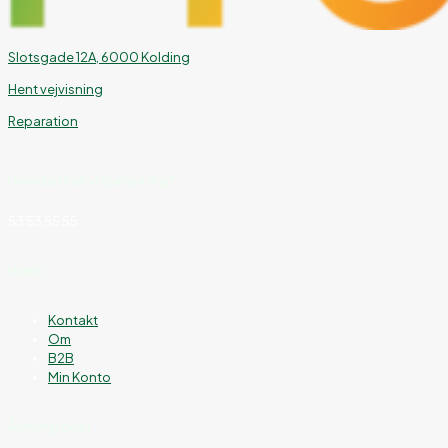
Slotsgade 12A, 6000 Kolding
Hent vejvisning
Reparation
Hvordan kan vi hjælpe dig?
53 53 55 55
Hjælp
Kontakt
Om
B2B
Min Konto
Åbningstider