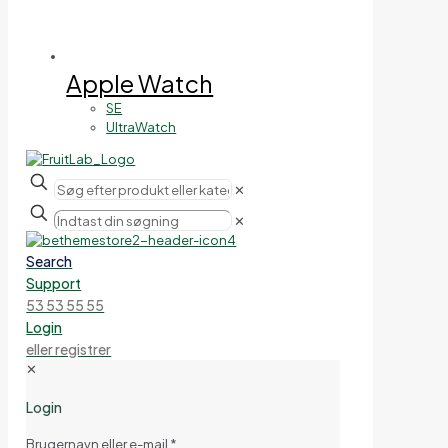
Apple Watch
SE
UltraWatch
✕
✕
Search
Support
53 53 55 55
Login
eller registrer
✕
Login
Brugernavn eller e-mail
*