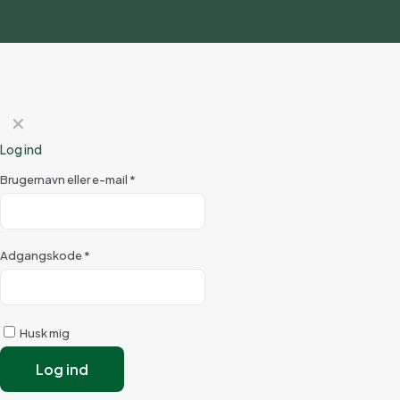
✕
Log ind
Brugernavn eller e-mail
*
Adgangskode
*
Husk mig
Log ind