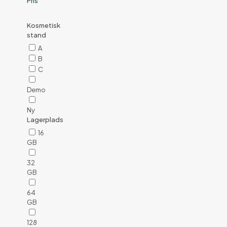
Pris
Kosmetisk
stand
A
B
C
Demo
Ny
Lagerplads
16
GB
32
GB
64
GB
128