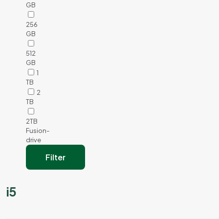
GB
256
GB
512
GB
1
TB
2
TB
2TB
Fusion-
drive
Filter
i5