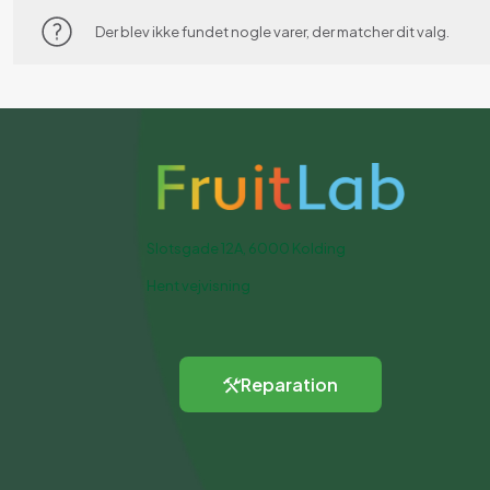
Der blev ikke fundet nogle varer, der matcher dit valg.
Slotsgade 12A, 6000 Kolding
Hent vejvisning
Reparation