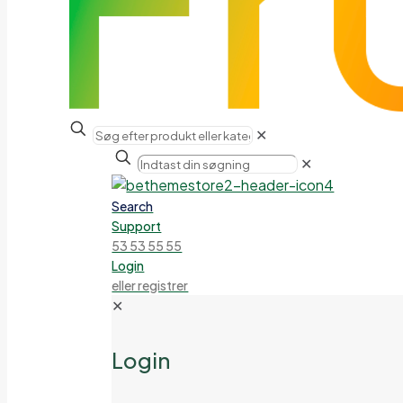
✕
✕
Search
Support
53 53 55 55
Login
eller registrer
✕
Login