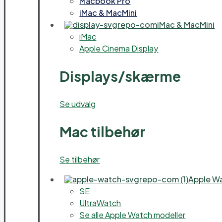
Macbook Pro
iMac & MacMini
iMac & MacMini
iMac
Apple Cinema Display
Displays/skærme
Se udvalg
Mac tilbehør
Se tilbehør
Apple W
SE
UltraWatch
Se alle Apple Watch modeller