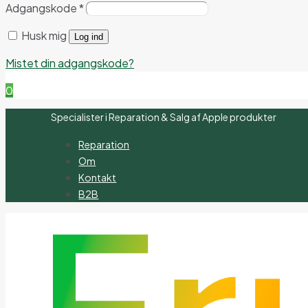
Adgangskode
*
Husk mig
Log ind
Mistet din adgangskode?
0
Specialister i Reparation & Salg af Apple produkter
Reparation
Om
Kontakt
B2B