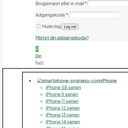
Brugernavn eller e-mail
*
Adgangskode
*
Husk mig
Log ind
Mistet din adgangskode?
0
Din
kurv
iPhone
iPhone SE serien
iPhone X serien
iPhone 11 serien
iPhone 12 serien
iPhone 13 serien
iPhone 14 serien