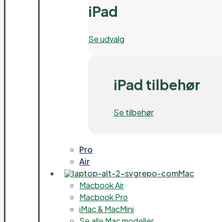
iPad
Se udvalg
iPad tilbehør
Se tilbehør
Pro
Air
Mac
Macbook Air
Macbook Pro
iMac & MacMini
Se alle Mac modeller