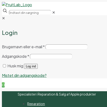
✕
✕
Login
Brugernavn eller e-mail
*
Adgangskode
*
Husk mig
Log ind
Mistet din adgangskode?
0
Specialister i Reparation & Salg af Apple produkter
Reparation