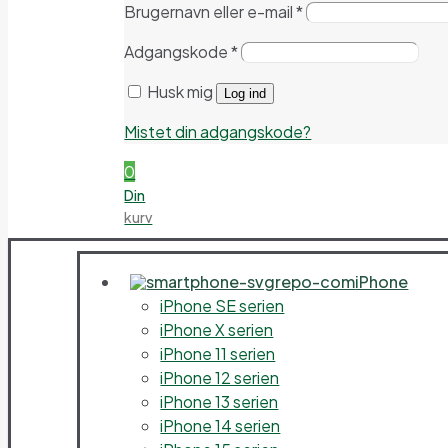
Brugernavn eller e-mail
*
Adgangskode
*
Husk mig
Log ind
Mistet din adgangskode?
0
Din
kurv
iPhone
iPhone SE serien
iPhone X serien
iPhone 11 serien
iPhone 12 serien
iPhone 13 serien
iPhone 14 serien