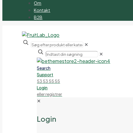
Om
Kontakt
B2B
✕
✕
Search
Support
53 53 55 55
Login
eller registrer
✕
Login