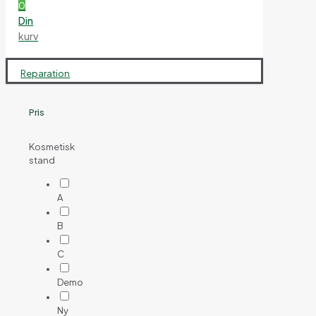
0
Din
kurv
Reparation
Pris
Kosmetisk
stand
A
B
C
Demo
Ny