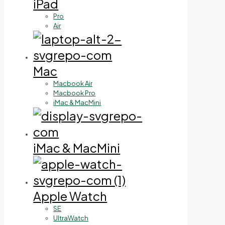
iPad
Pro
Air
Mac
Macbook Air
Macbook Pro
iMac & MacMini
iMac & MacMini
Apple Watch
SE
UltraWatch