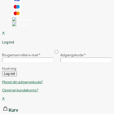
✕
Log ind
Brugernavn eller e-mail
*
Adgangskode
*
Husk mig
Log ind
Mistet din adgangskode?
Opret en kundekonto?
✕
Kurv