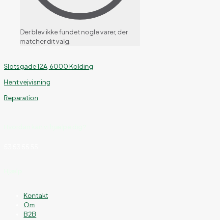
Der blev ikke fundet nogle varer, der
matcher dit valg.
Slotsgade 12A, 6000 Kolding
Hent vejvisning
Reparation
Hvordan kan vi hjælpe dig?
53 53 55 55
Hjælp
Kontakt
Om
B2B