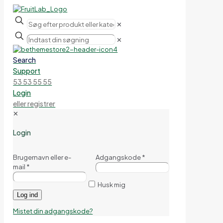
✕
✕
Search
Support
53 53 55 55
Login
eller registrer
✕
Login
Brugernavn eller e-
Adgangskode
*
mail
*
Husk mig
Log ind
Mistet din adgangskode?