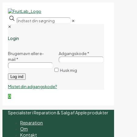
✕
✕
Login
Brugernavn eller e-
Adgangskode
*
mail
*
Husk mig
Log ind
Mistet din adgangskode?
0
Specialister i Reparation & Salg af Apple produkter
Reparation
Om
Kontakt