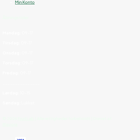
Min Konto
Åbningstider
Mandag:
09–17
Tirsdag:
09–17
Onsdag:
09–17
Torsdag:
09–17
Fredag:
09–17
_______________
Lørdag:
10–15
Søndag:
Lukket
©
2026
FruitLab
| Alle rettigheder forbeholdt | Drevet af
Blavora