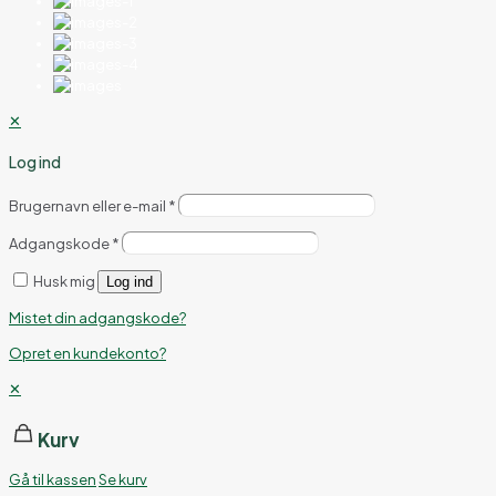
✕
Log ind
Brugernavn eller e-mail
*
Adgangskode
*
Husk mig
Log ind
Mistet din adgangskode?
Opret en kundekonto?
✕
Kurv
Gå til kassen
Se kurv