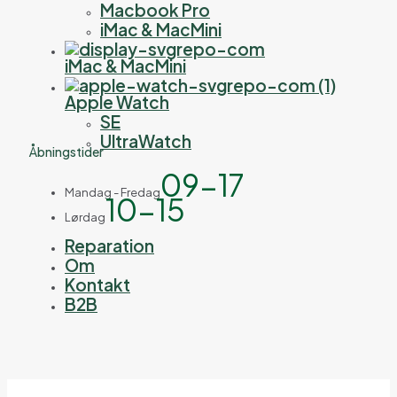
Macbook Pro
iMac & MacMini
iMac & MacMini
Apple Watch
SE
UltraWatch
Åbningstider
09-17
Mandag - Fredag
10-15
Lørdag
Reparation
Om
Kontakt
B2B