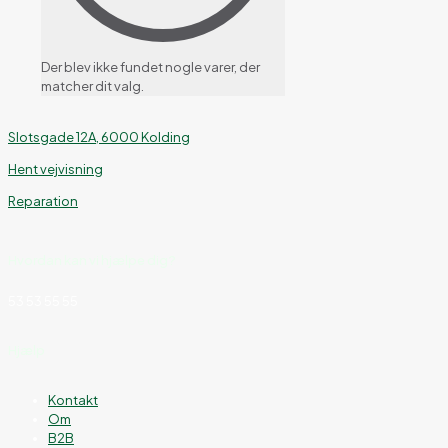
Der blev ikke fundet nogle varer, der
matcher dit valg.
Slotsgade 12A, 6000 Kolding
Hent vejvisning
Reparation
Hvordan kan vi hjælpe dig?
53 53 55 55
Hjælp
Kontakt
Om
B2B