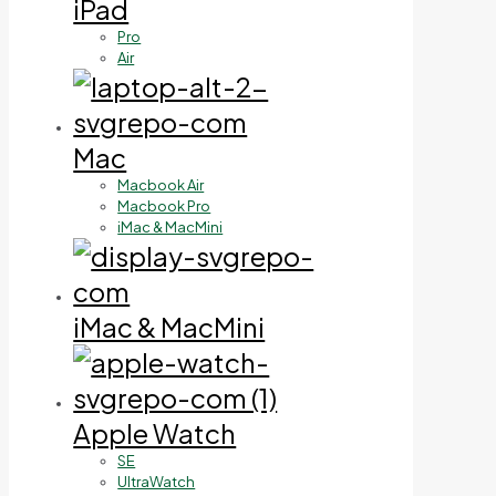
iPad
Pro
Air
Mac
Macbook Air
Macbook Pro
iMac & MacMini
iMac & MacMini
Apple Watch
SE
UltraWatch