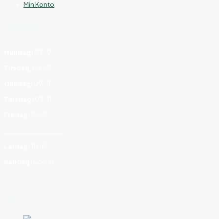
Min Konto
Åbningstider
Mandag:
09–17
Tirsdag:
09–17
Onsdag:
09–17
Torsdag:
09–17
Fredag:
09–17
_______________
Lørdag:
10–15
Søndag:
Lukket
©
2026
FruitLab
| Alle rettigheder forbeholdt | Drevet af
Blavora