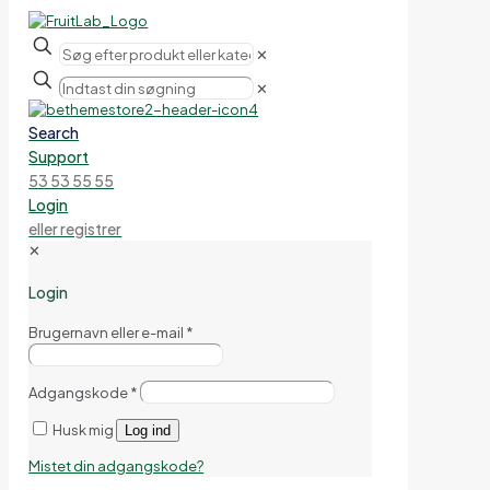
✕
✕
Search
Support
53 53 55 55
Login
eller registrer
✕
Login
Brugernavn eller e-mail
*
Adgangskode
*
Husk mig
Log ind
Mistet din adgangskode?