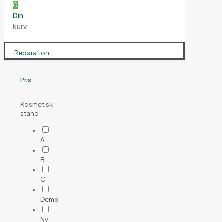
0
Din
kurv
Reparation
Pris
Kosmetisk
stand
A
B
C
Demo
Ny