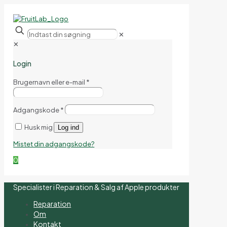
✕
✕
Login
Brugernavn eller e-mail
*
Adgangskode
*
Husk mig
Log ind
Mistet din adgangskode?
0
Specialister i Reparation & Salg af Apple produkter
Reparation
Om
Kontakt