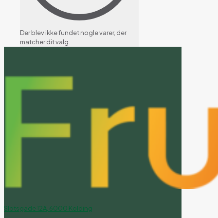
Der blev ikke fundet nogle varer, der
matcher dit valg.
Slotsgade 12A, 6000 Kolding