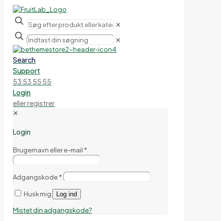
✕
✕
Search
Support
53 53 55 55
Login
eller registrer
✕
Login
Brugernavn eller e-mail
*
Adgangskode
*
Husk mig
Log ind
Mistet din adgangskode?