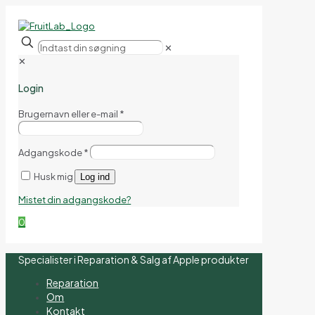
✕
✕
Login
Brugernavn eller e-mail
*
Adgangskode
*
Husk mig
Log ind
Mistet din adgangskode?
0
Specialister i Reparation & Salg af Apple produkter
Reparation
Om
Kontakt