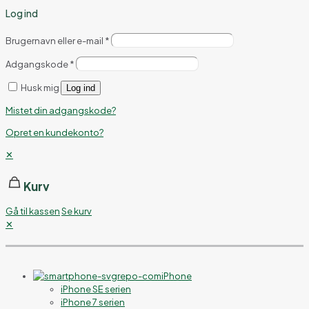
Log ind
Brugernavn eller e-mail
*
Adgangskode
*
Husk mig
Log ind
Mistet din adgangskode?
Opret en kundekonto?
✕
Kurv
Gå til kassen
Se kurv
✕
iPhone
iPhone SE serien
iPhone 7 serien