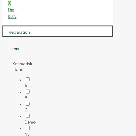
0
Din
kurv
Reparation
Pris
Kosmetisk
stand
A
B
C
Demo
Ny