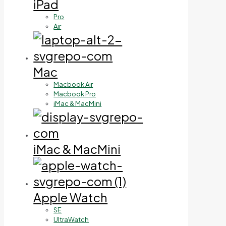
iPad
Pro
Air
Mac
Macbook Air
Macbook Pro
iMac & MacMini
iMac & MacMini
Apple Watch
SE
UltraWatch