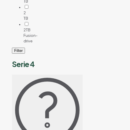
TB
2
TB
2TB
Fusion-
drive
Filter
Serie 4