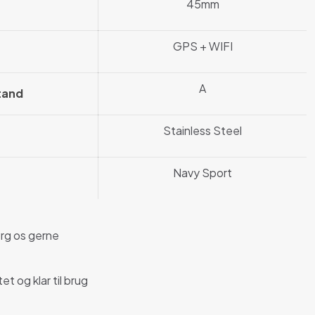
45mm
GPS + WIFI
A
tand
Stainless Steel
Navy Sport
rg os gerne
et og klar til brug