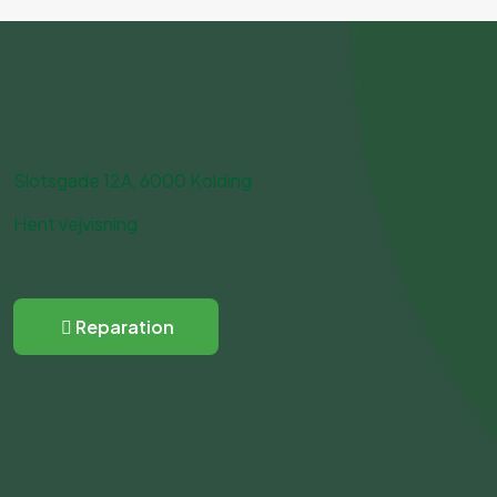
Slotsgade 12A, 6000 Kolding
Hent vejvisning
Reparation