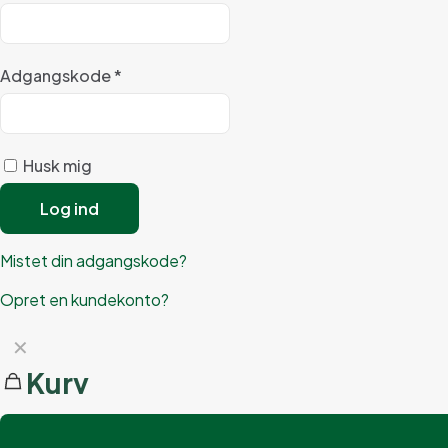
Adgangskode
*
Husk mig
Log ind
Mistet din adgangskode?
Opret en kundekonto?
✕
Kurv