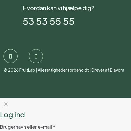
Hvordan kan vi hjælpe dig?
53 53 55 55
©
2026
FruitLab
| Alle rettigheder forbeholdt | Drevet af
Blavora
✕
Log ind
Brugernavn eller e-mail
*