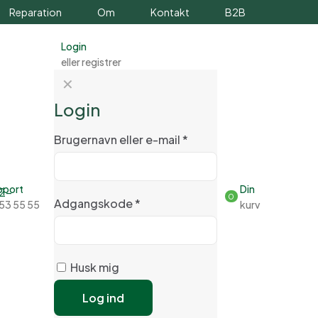
Reparation
Om
Kontakt
B2B
Login
eller registrer
✕
Login
Brugernavn eller e-mail
*
pport
Din
0
Adgangskode
*
53 55 55
kurv
Husk mig
Log ind