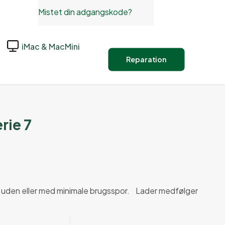
Mistet din adgangskode?
iMac & MacMini
Reparation
rie 7
 uden eller med minimale brugsspor. Lader medfølger