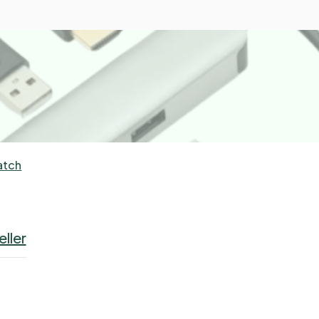
atch
ller