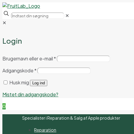
✕
✕
Login
Brugernavn eller e-mail
*
Adgangskode
*
Husk mig
Log ind
Mistet din adgangskode?
0
Specialister i Reparation & Salg af Apple produkter
Reparation