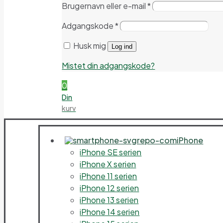
Brugernavn eller e-mail
*
Adgangskode
*
Husk mig
Log ind
Mistet din adgangskode?
0
Din
kurv
iPhone
iPhone SE serien
iPhone X serien
iPhone 11 serien
iPhone 12 serien
iPhone 13 serien
iPhone 14 serien