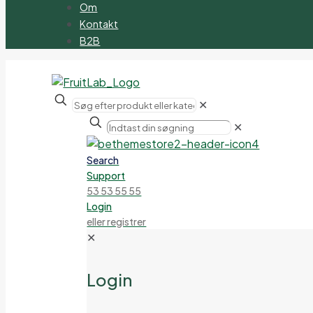
Om
Kontakt
B2B
✕
✕
Search
Support
53 53 55 55
Login
eller registrer
✕
Login