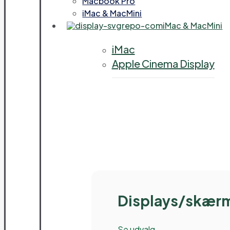
Macbook Pro
iMac & MacMini
iMac & MacMini
iMac
Apple Cinema Display
Displays/skær
Se udvalg