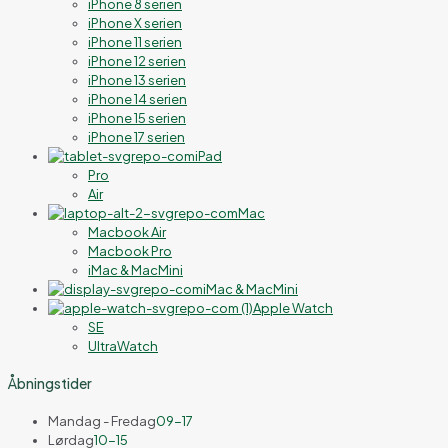
iPhone 8 serien
iPhone X serien
iPhone 11 serien
iPhone 12 serien
iPhone 13 serien
iPhone 14 serien
iPhone 15 serien
iPhone 17 serien
iPad
Pro
Air
Mac
Macbook Air
Macbook Pro
iMac & MacMini
iMac & MacMini
Apple Watch
SE
UltraWatch
Åbningstider
Mandag - Fredag
09-17
Lørdag
10-15