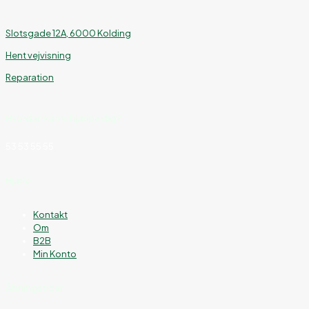
Slotsgade 12A, 6000 Kolding
Hent vejvisning
Reparation
Hvordan kan vi hjælpe dig?
53 53 55 55
Hjælp
Kontakt
Om
B2B
Min Konto
Åbningstider