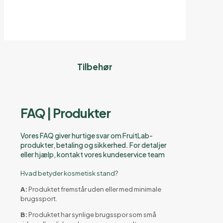
Tilbehør
FAQ | Produkter
Vores FAQ giver hurtige svar om FruitLab-
produkter, betaling og sikkerhed. For detaljer
eller hjælp, kontakt vores kundeservice team
Hvad betyder kosmetisk stand?
A:
Produktet fremstår uden eller med minimale
brugssport.
B:
Produktet har synlige brugsspor som små