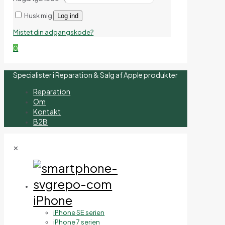
Husk mig
Log ind
Mistet din adgangskode?
0
Specialister i Reparation & Salg af Apple produkter
Reparation
Om
Kontakt
B2B
✕
iPhone
iPhone SE serien
iPhone 7 serien