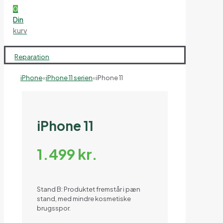
0
Din
kurv
Reparation
iPhone
«
iPhone 11 serien
«
iPhone 11
iPhone 11
1.499
kr.
Stand B: Produktet fremstår i pæn
stand, med mindre kosmetiske
brugsspor.