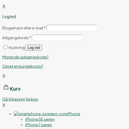
✕
Log ind
Brugernavn eller e-mail
*
Adgangskode
*
Husk mig
Log ind
Mistet din adgangskode?
Opret en kundekonto?
✕
Kurv
Gå til kassen
Se kurv
✕
iPhone
iPhone SE serien
iPhone 7 serien