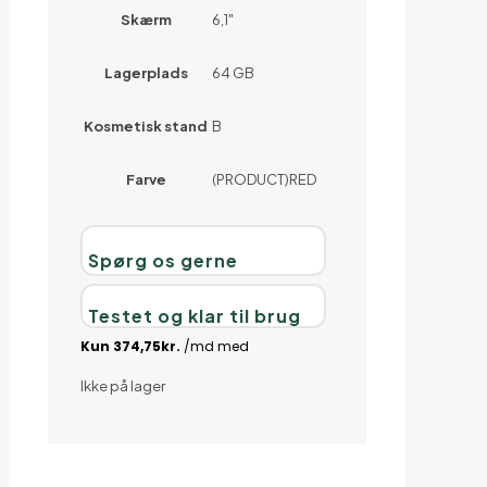
Skærm
6,1"
Lagerplads
64 GB
Kosmetisk stand
B
Farve
(PRODUCT)RED
Spørg os gerne
Testet og klar til brug
Ikke på lager