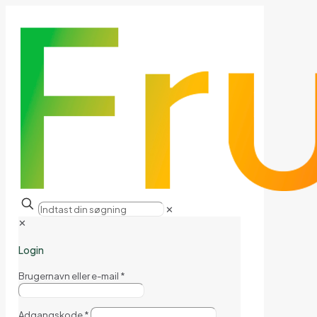
✕
✕
Login
Brugernavn eller e-mail
*
Adgangskode
*