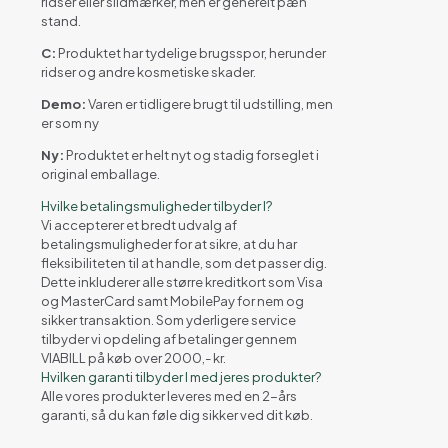
ridser eller slidmærker, men er generelt pæn
stand.
C:
Produktet har tydelige brugsspor, herunder
ridser og andre kosmetiske skader.
Demo:
Varen er tidligere brugt til udstilling, men
er som ny
Ny:
Produktet er helt nyt og stadig forseglet i
original emballage.
Hvilke betalingsmuligheder tilbyder I?
Vi accepterer et bredt udvalg af
betalingsmuligheder for at sikre, at du har
fleksibiliteten til at handle, som det passer dig.
Dette inkluderer alle større kreditkort som Visa
og MasterCard samt MobilePay for nem og
sikker transaktion. Som yderligere service
tilbyder vi opdeling af betalinger gennem
VIABILL på køb over 2000,- kr.
Hvilken garanti tilbyder I med jeres produkter?
Alle vores produkter leveres med en 2-års
garanti, så du kan føle dig sikker ved dit køb.