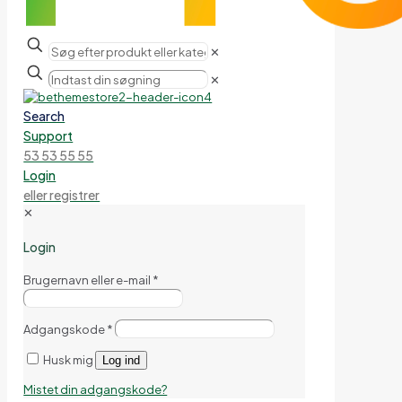
✕
✕
Search
Support
53 53 55 55
Login
eller registrer
✕
Login
Brugernavn eller e-mail
*
Adgangskode
*
Husk mig
Log ind
Mistet din adgangskode?