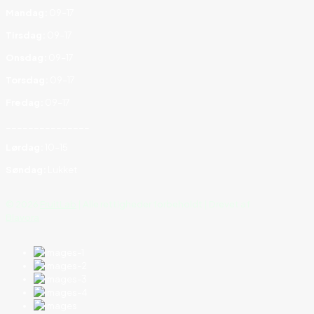
Mandag:
09–17
Tirsdag:
09–17
Onsdag:
09–17
Torsdag:
09–17
Fredag:
09–17
_______________
Lørdag:
10–15
Søndag:
Lukket
©
2026
FruitLab
| Alle rettigheder forbeholdt | Drevet af
Blavora