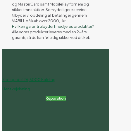
og MasterCard samt MobilePay for nem og
sikker transaktion. Som yderligere service
tilbyder vi opdeling af betalinger gennem
VIABILL på køb over 2000,- kr.
Hvilken garanti tilbyder I med jeres produkter?
Alle vores produkter leveres med en 2-års
garanti, så du kan føle dig sikker ved dit køb.
Slotsgade 12A, 6000 Kolding
Hent vejvisning
Reparation