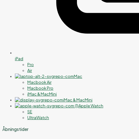
iPad
Pro
Air
Mac
Macbook Air
Macbook Pro
iMac & MacMini
iMac & MacMini
Apple Watch
SE
UltraWatch
Åbningstider