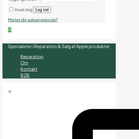
Husk mig
Log ind
Mistet din adgangskode?
0
Specialister i Reparation & Salg af Apple produkter
Reparation
Om
Kontakt
B2B
✕