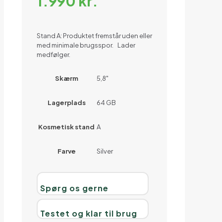
1.990
kr.
Stand A: Produktet fremstår uden eller
med minimale brugsspor. Lader
medfølger.
Skærm
5,8"
Lagerplads
64 GB
Kosmetisk stand
A
Farve
Silver
Spørg os gerne
Testet og klar til brug