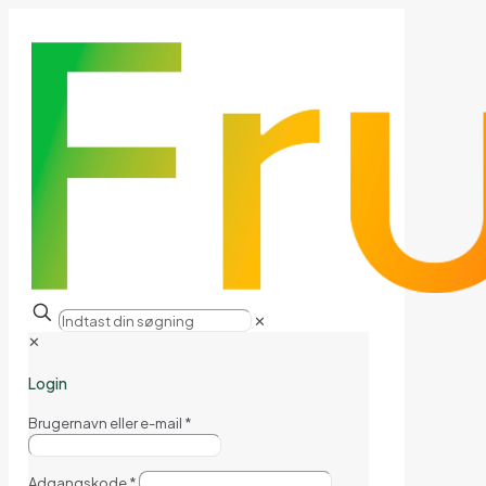
✕
✕
Login
Brugernavn eller e-mail
*
Adgangskode
*