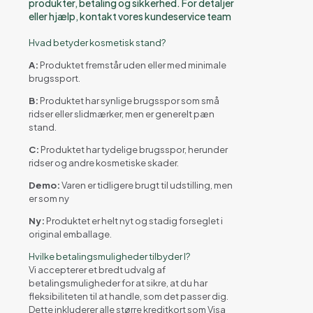
produkter, betaling og sikkerhed. For detaljer
eller hjælp, kontakt vores kundeservice team
Hvad betyder kosmetisk stand?
A:
Produktet fremstår uden eller med minimale
brugssport.
B:
Produktet har synlige brugsspor som små
ridser eller slidmærker, men er generelt pæn
stand.
C:
Produktet har tydelige brugsspor, herunder
ridser og andre kosmetiske skader.
Demo:
Varen er tidligere brugt til udstilling, men
er som ny
Ny:
Produktet er helt nyt og stadig forseglet i
original emballage.
Hvilke betalingsmuligheder tilbyder I?
Vi accepterer et bredt udvalg af
betalingsmuligheder for at sikre, at du har
fleksibiliteten til at handle, som det passer dig.
Dette inkluderer alle større kreditkort som Visa