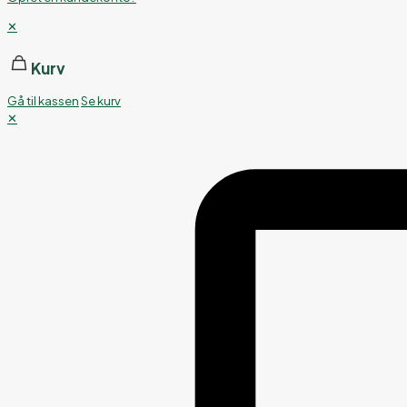
✕
Kurv
Gå til kassen
Se kurv
✕