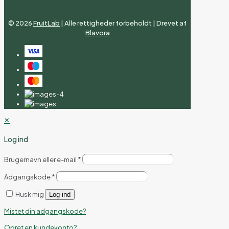
©
2026
FruitLab
| Alle rettigheder forbeholdt | Drevet af
Blavora
✕
Log ind
Brugernavn eller e-mail
*
Adgangskode
*
Husk mig
Log ind
Mistet din adgangskode?
Opret en kundekonto?