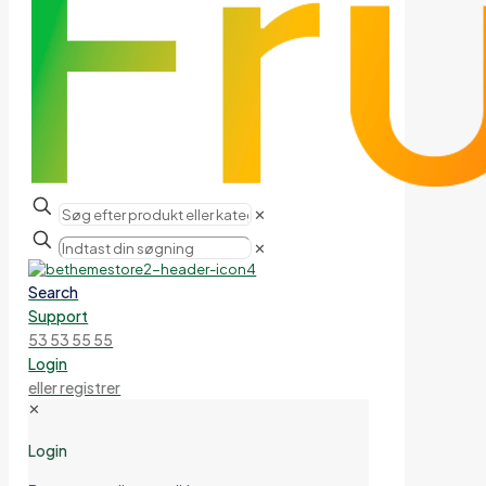
✕
✕
Search
Support
53 53 55 55
Login
eller registrer
✕
Login