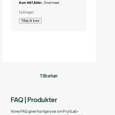
1 på lager
iPhone
Tilføj til kurv
11
Pro
antal
Tilbehør
FAQ | Produkter
Vores FAQ giver hurtige svar om FruitLab-