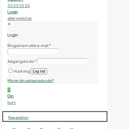
53 53 55 55
Login
eller registrer
✕
Login
Brugernavn eller e-mail
*
Adgangskode
*
Husk mig
Log ind
Mistet din adgangskode?
0
Din
kurv
Reparation