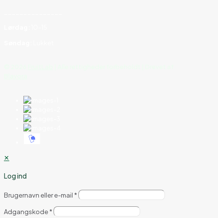
_______________
Lørdag:
10–15
Søndag:
Lukket
©
2026
FruitLab
| Alle rettigheder forbeholdt | Drevet af
Blavora
✕
Log ind
Brugernavn eller e-mail
*
Adgangskode
*