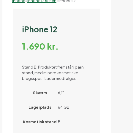
iPhone
«
iPhone 12 serien
«
iPhone 12
iPhone 12
1.690
kr.
Stand B: Produktet fremstår i pæn
stand, med mindre kosmetiske
brugsspor. Lader medfølger.
Skærm
6,1"
Lagerplads
64 GB
Kosmetisk stand
B