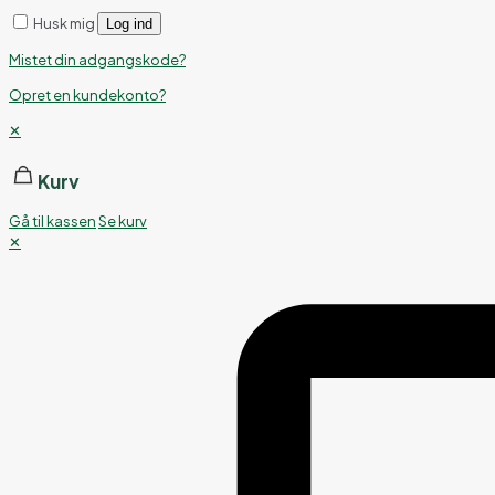
Husk mig
Log ind
Mistet din adgangskode?
Opret en kundekonto?
✕
Kurv
Gå til kassen
Se kurv
✕