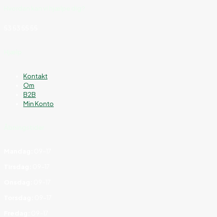
Hvordan kan vi hjælpe dig?
53 53 55 55
Hjælp
Kontakt
Om
B2B
Min Konto
Åbningstider
Mandag:
09–17
Tirsdag:
09–17
Onsdag:
09–17
Torsdag:
09–17
Fredag:
09–17