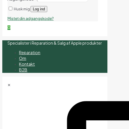
Husk mig
Log ind
Mistet din adgangskode?
0
Specialister i Reparation & Salg af Apple produkter
Reparation
Om
Kontakt
B2B
✕