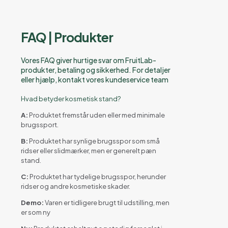
FAQ | Produkter
Vores FAQ giver hurtige svar om FruitLab-
produkter, betaling og sikkerhed. For detaljer
eller hjælp, kontakt vores kundeservice team
Hvad betyder kosmetisk stand?
A:
Produktet fremstår uden eller med minimale
brugssport.
B:
Produktet har synlige brugsspor som små
ridser eller slidmærker, men er generelt pæn
stand.
C:
Produktet har tydelige brugsspor, herunder
ridser og andre kosmetiske skader.
Demo:
Varen er tidligere brugt til udstilling, men
er som ny