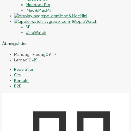
Macbook Pro
iMac & MacMini
iMac & MacMini
Apple Watch
SE
UltraWatch
Åbningstider
Mandag - Fredag
09-17
Lørdag
10-15
Reparation
Om
Kontakt
B2B