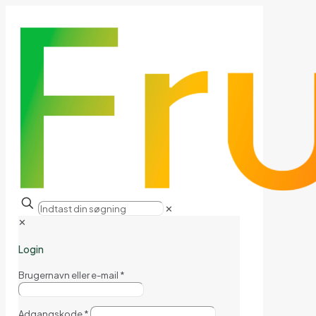
✕
✕
Login
Brugernavn eller e-mail
*
Adgangskode
*