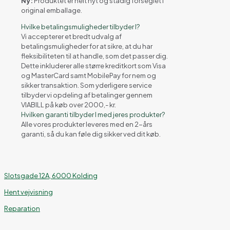
Ny:
Produktet er helt nyt og stadig forseglet i
original emballage.
Hvilke betalingsmuligheder tilbyder I?
Vi accepterer et bredt udvalg af
betalingsmuligheder for at sikre, at du har
fleksibiliteten til at handle, som det passer dig.
Dette inkluderer alle større kreditkort som Visa
og MasterCard samt MobilePay for nem og
sikker transaktion. Som yderligere service
tilbyder vi opdeling af betalinger gennem
VIABILL på køb over 2000,- kr.
Hvilken garanti tilbyder I med jeres produkter?
Alle vores produkter leveres med en 2-års
garanti, så du kan føle dig sikker ved dit køb.
Slotsgade 12A, 6000 Kolding
Hent vejvisning
Reparation