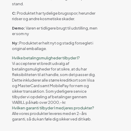
stand.
C:
Produktet har tydelige brugsspor, herunder
ridser og andre kosmetiske skader.
Demo:
Varen er tidligere brugt til udstilling, men
er som ny
Ny:
Produktet er helt nyt og stadig forseglet i
original emballage.
Hvilke betalingsmuligheder tilbyder I?
Vi accepterer et bredt udvalg af
betalingsmuligheder for at sikre, at du har
fleksibiliteten til at handle, som det passer dig.
Dette inkluderer alle større kreditkort som Visa
og MasterCard samt MobilePay for nem og
sikker transaktion. Som yderligere service
tilbyder vi opdeling af betalinger gennem
VIABILL på køb over 2000,- kr.
Hvilken garanti tilbyder I med jeres produkter?
Alle vores produkter leveres med en 2-års
garanti, så du kan føle dig sikker ved dit køb.