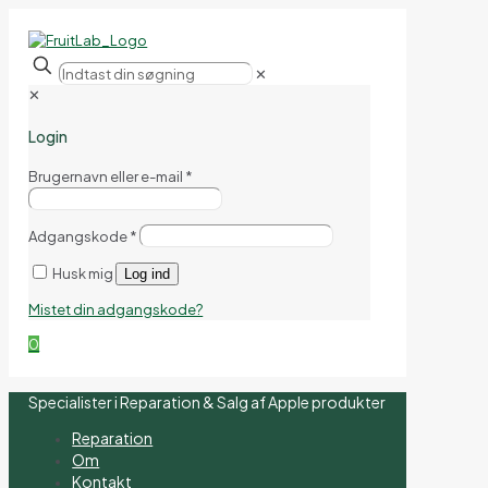
✕
✕
Login
Brugernavn eller e-mail
*
Adgangskode
*
Husk mig
Log ind
Mistet din adgangskode?
0
Specialister i Reparation & Salg af Apple produkter
Reparation
Om
Kontakt