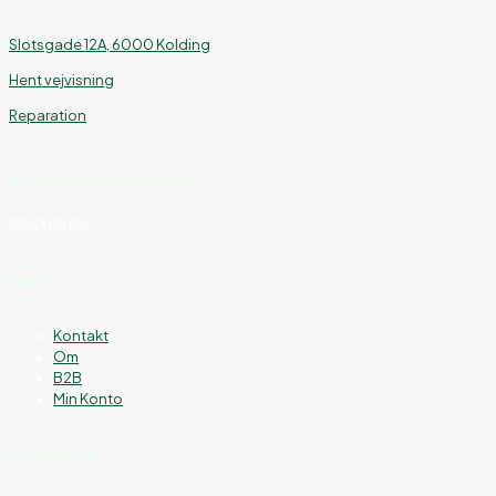
Slotsgade 12A, 6000 Kolding
Hent vejvisning
Reparation
Hvordan kan vi hjælpe dig?
53 53 55 55
Hjælp
Kontakt
Om
B2B
Min Konto
Åbningstider