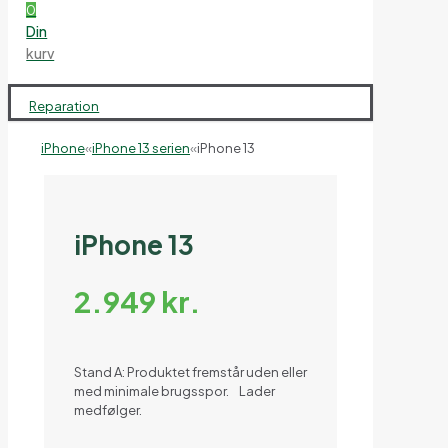
0
Din
kurv
Reparation
iPhone
«
iPhone 13 serien
«
iPhone 13
iPhone 13
2.949
kr.
Stand A: Produktet fremstår uden eller
med minimale brugsspor. Lader
medfølger.