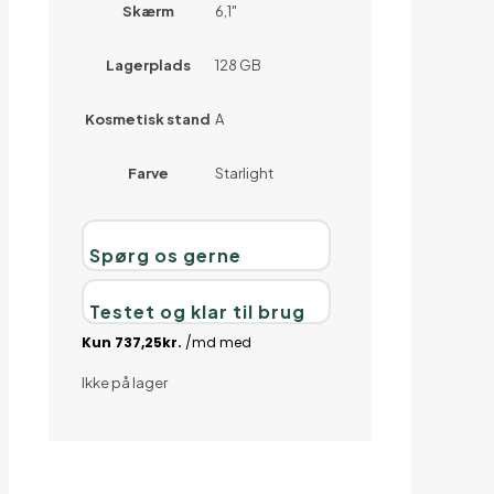
Skærm
6,1"
Lagerplads
128 GB
Kosmetisk stand
A
Farve
Starlight
Spørg os gerne
Testet og klar til brug
Ikke på lager