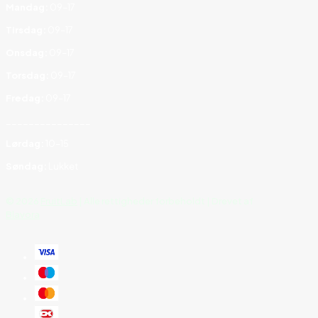
Mandag:
09–17
Tirsdag:
09–17
Onsdag:
09–17
Torsdag:
09–17
Fredag:
09–17
_______________
Lørdag:
10–15
Søndag:
Lukket
©
2026
FruitLab
| Alle rettigheder forbeholdt | Drevet af
Blavora