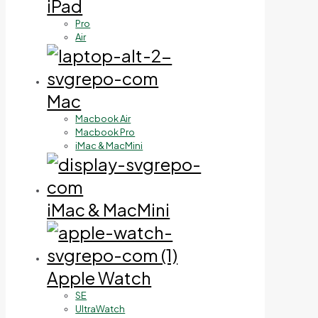
iPad
Pro
Air
Mac
Macbook Air
Macbook Pro
iMac & MacMini
iMac & MacMini
Apple Watch
SE
UltraWatch