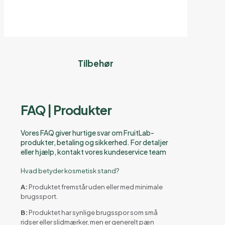
Tilbehør
FAQ | Produkter
Vores FAQ giver hurtige svar om FruitLab-
produkter, betaling og sikkerhed. For detaljer
eller hjælp, kontakt vores kundeservice team
Hvad betyder kosmetisk stand?
A:
Produktet fremstår uden eller med minimale
brugssport.
B:
Produktet har synlige brugsspor som små
ridser eller slidmærker, men er generelt pæn