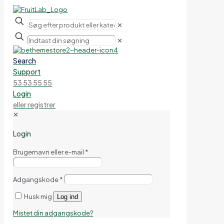
✕
✕
Search
Support
53 53 55 55
Login
eller registrer
✕
Login
Brugernavn eller e-mail
*
Adgangskode
*
Husk mig
Log ind
Mistet din adgangskode?