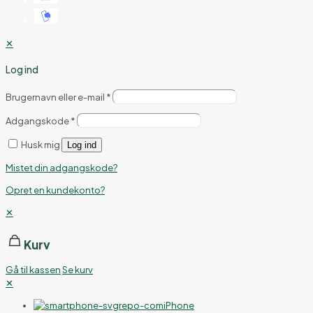
✕
Log ind
Brugernavn eller e-mail
*
Adgangskode
*
Husk mig
Log ind
Mistet din adgangskode?
Opret en kundekonto?
✕
Kurv
Gå til kassen
Se kurv
✕
iPhone