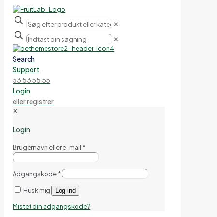
✕
✕
Search
Support
53 53 55 55
Login
eller registrer
✕
Login
Brugernavn eller e-mail
*
Adgangskode
*
Husk mig
Log ind
Mistet din adgangskode?