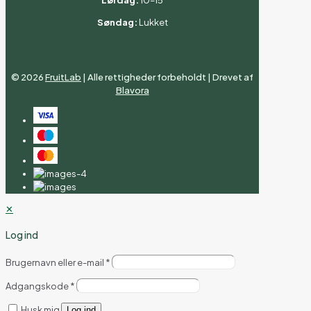
Søndag:
Lukket
©
2026
FruitLab
| Alle rettigheder forbeholdt | Drevet af
Blavora
✕
Log ind
Brugernavn eller e-mail
*
Adgangskode
*
Husk mig
Log ind