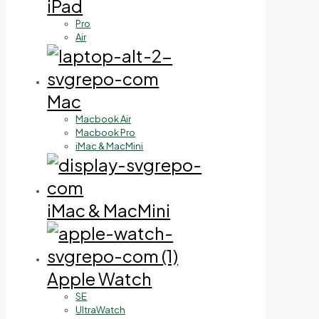
iPad
Pro
Air
Mac
Macbook Air
Macbook Pro
iMac & MacMini
iMac & MacMini
Apple Watch
SE
UltraWatch