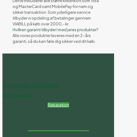
Dette inkluderer alle større kreditkort som Visa
og MasterCard samt MobilePay for nem og
sikker transaktion. Som yderligere service
tilbyder vi opdeling af betalinger gennem
VIABILL på køb over 2000,- kr.
Hvilken garanti tilbyder I med jeres produkter?
Alle vores produkter leveres med en 2-års
garanti, så du kan føle dig sikker ved dit køb.
Slotsgade 12A, 6000 Kolding
Hent vejvisning
Reparation