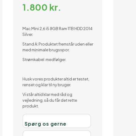
1.800
kr.
Mac Mini 2,6 i5 8GB Ram 1TB HDD 2014
Silver.
Stand A: Produktet fremstår uden eller
med minimale brugsspor.
Strømkabel medfølger.
Husk vores produkter altid er testet,
renset og klar til ny bruger.
Vi står altid klar med råd og
vejledning, så du får det rette
produkt.
Spørg os gerne