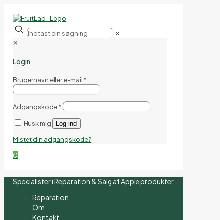
✕
✕
Login
Brugernavn eller e-mail
*
Adgangskode
*
Husk mig
Log ind
Mistet din adgangskode?
0
Specialister i Reparation & Salg af Apple produkter
Reparation
Om
Kontakt