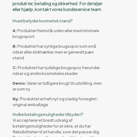
produkter, betaling og sikkerhed. For detaljer
eller hjælp, kontakt vores kundeservice team
Hvad betyder kosmetisk stand?
A:
Produktet fremstår uden eller med minimale
brugssport.
B:
Produktet har synlige brugsspor som små
ridser eller slidmærker, men er generelt pæn
stand.
C:
Produktet har tydelige brugsspor, herunder
ridser og andre kosmetiske skader.
Demo:
Varen er tidligere brugt til udstilling, men
er som ny
Ny:
Produktet er helt nyt og stadig forseglet i
original emballage.
Hvilke betalingsmuligheder tilbyder I?
Vi accepterer et bredt udvalg af
betalingsmuligheder for at sikre, at du har
fleksibiliteten til at handle, som det passer dig.