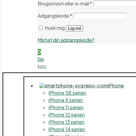
Brugernavn eller e-mail
*
Adgangskode
*
Husk mig
Log ind
Mistet din adgangskode?
0
Din
kurv
iPhone
iPhone SE serien
iPhone X serien
iPhone 11 serien
iPhone 12 serien
iPhone 13 serien
iPhone 14 serien