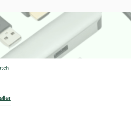
atch
ller