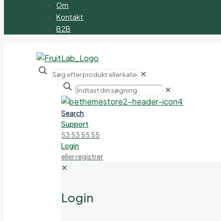
Om
Kontakt
B2B
✕
✕
Search
Support
53 53 55 55
Login
eller registrer
✕
Login