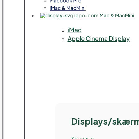
Macbook Pro
iMac & MacMini
iMac & MacMini
iMac
Apple Cinema Display
Displays/skær
Se udvalg