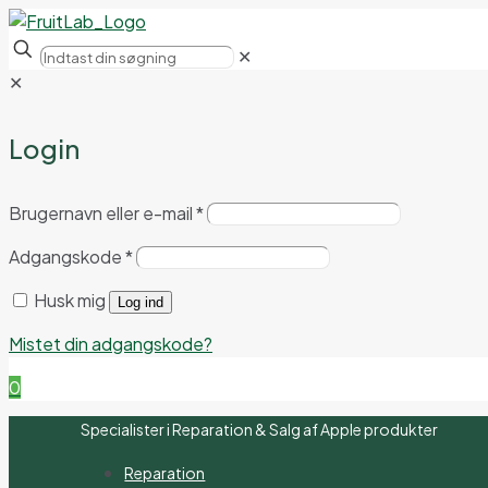
✕
✕
Login
Brugernavn eller e-mail
*
Adgangskode
*
Husk mig
Log ind
Mistet din adgangskode?
0
Specialister i Reparation & Salg af Apple produkter
Reparation