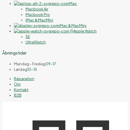
Mac
Macbook Air
Macbook Pro
iMac & MacMini
iMac & MacMini
Apple Watch
SE
UltraWatch
Åbningstider
Mandag - Fredag
09-17
Lørdag
10-15
Reparation
Om
Kontakt
B2B