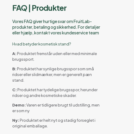
FAQ | Produkter
Vores FAQ giver hurtige svar om FruitLab-
produkter, betaling og sikkerhed. For detaljer
eller hjælp, kontakt vores kundeservice team
Hvad betyder kosmetisk stand?
A:
Produktet fremstår uden eller med minimale
brugssport.
B:
Produktet har synlige brugsspor som små
ridser eller slidmærker, men er generelt pæn
stand.
C:
Produktet har tydelige brugsspor, herunder
ridser og andre kosmetiske skader.
Demo:
Varen er tidligere brugt til udstilling, men
er som ny
Ny:
Produktet er helt nyt og stadig forseglet i
original emballage.