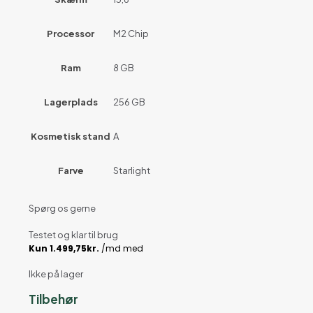
Processor
M2 Chip
Ram
8 GB
Lagerplads
256 GB
Kosmetisk stand
A
Farve
Starlight
Spørg os gerne
Testet og klar til brug
Ikke på lager
Tilbehør