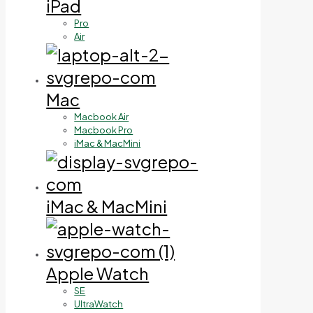
iPad
Pro
Air
Mac
Macbook Air
Macbook Pro
iMac & MacMini
iMac & MacMini
Apple Watch
SE
UltraWatch