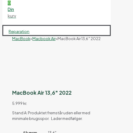
0
Din
kurv
Reparation
MacBook
«
Macbook Air
«
MacBook Air 13,6″ 2022
MacBook Air 13,6″ 2022
5.999
kr.
Stand A: Produktet fremstår uden eller med
minimale brugsspor. Lader medfølger.
Skærm
13,6"