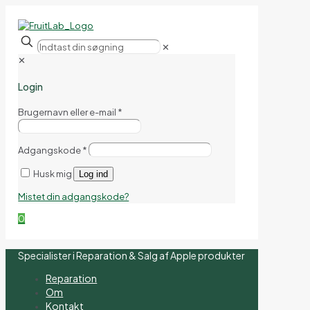
✕
✕
Login
Brugernavn eller e-mail
*
Adgangskode
*
Husk mig
Log ind
Mistet din adgangskode?
0
Specialister i Reparation & Salg af Apple produkter
Reparation
Om
Kontakt