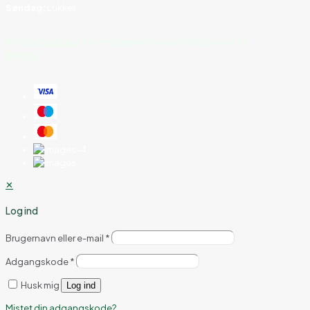
Søndag:
Lukket
©
2026
FruitLab
| Alle rettigheder forbeholdt | Drevet af
Blavora
✕
Log ind
Brugernavn eller e-mail
*
Adgangskode
*
Husk mig
Log ind
Mistet din adgangskode?