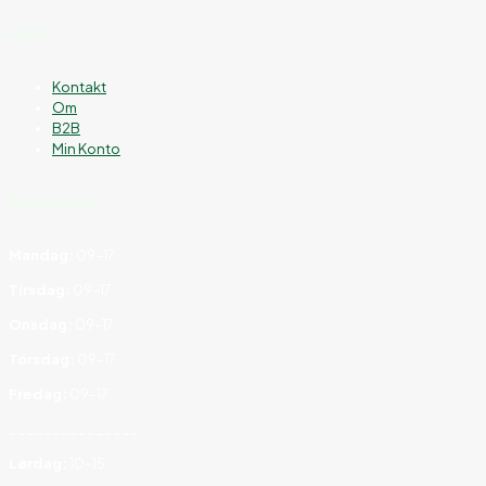
Hjælp
Kontakt
Om
B2B
Min Konto
Åbningstider
Mandag:
09–17
Tirsdag:
09–17
Onsdag:
09–17
Torsdag:
09–17
Fredag:
09–17
_______________
Lørdag:
10–15