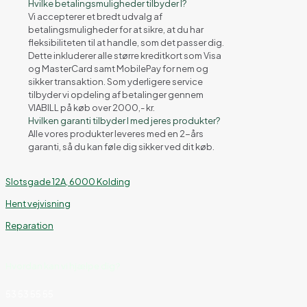
Hvilke betalingsmuligheder tilbyder I?
Vi accepterer et bredt udvalg af
betalingsmuligheder for at sikre, at du har
fleksibiliteten til at handle, som det passer dig.
Dette inkluderer alle større kreditkort som Visa
og MasterCard samt MobilePay for nem og
sikker transaktion. Som yderligere service
tilbyder vi opdeling af betalinger gennem
VIABILL på køb over 2000,- kr.
Hvilken garanti tilbyder I med jeres produkter?
Alle vores produkter leveres med en 2-års
garanti, så du kan føle dig sikker ved dit køb.
Slotsgade 12A, 6000 Kolding
Hent vejvisning
Reparation
Hvordan kan vi hjælpe dig?
53 53 55 55