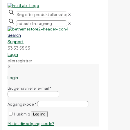
✕
✕
Search
Support
53 53 55 55
Login
eller registrer
✕
Login
Brugernavn eller e-mail
*
Adgangskode
*
Husk mig
Log ind
Mistet din adgangskode?