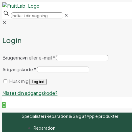
✕
✕
Login
Brugernavn eller e-mail
*
Adgangskode
*
Husk mig
Log ind
Mistet din adgangskode?
0
Specialister i Reparation & Salg af Apple produkter
Reparation