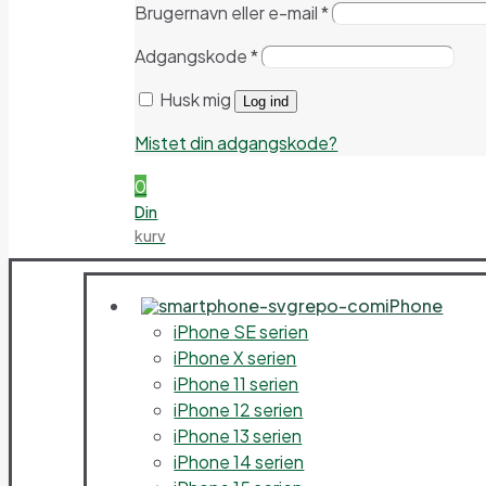
Brugernavn eller e-mail
*
Adgangskode
*
Husk mig
Log ind
Mistet din adgangskode?
0
Din
kurv
iPhone
iPhone SE serien
iPhone X serien
iPhone 11 serien
iPhone 12 serien
iPhone 13 serien
iPhone 14 serien