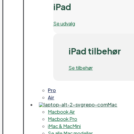
iPad
Se udvalg
iPad tilbehør
Se tilbehør
Pro
Air
Mac
Macbook Air
Macbook Pro
iMac & MacMini
Se alle Mac modeller