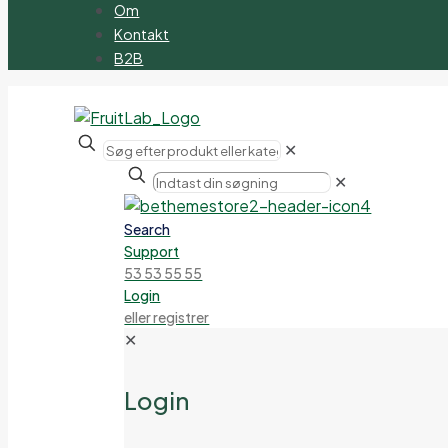
Om
Kontakt
B2B
✕
✕
Search
Support
53 53 55 55
Login
eller registrer
✕
Login