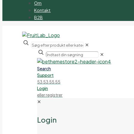
Om
Kontakt
B2B
✕
✕
Search
Support
53 53 55 55
Login
eller registrer
✕
Login