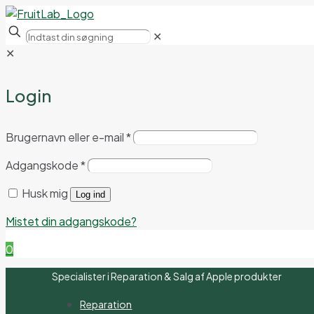
✕
✕
Login
Brugernavn eller e-mail
*
Adgangskode
*
Husk mig
Log ind
Mistet din adgangskode?
0
Specialister i Reparation & Salg af Apple produkter
Reparation