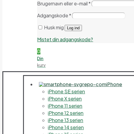
Brugernavn eller e-mail
*
Adgangskode
*
Husk mig
Log ind
Mistet din adgangskode?
0
Din
kurv
iPhone
iPhone SE serien
iPhone X serien
iPhone 11 serien
iPhone 12 serien
iPhone 13 serien
iPhone 14 serien