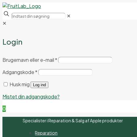
✕
✕
Login
Brugernavn eller e-mail
*
Adgangskode
*
Husk mig
Log ind
Mistet din adgangskode?
0
Specialister i Reparation & Salg af Apple produkter
Reparation