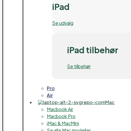
iPad
Se udvalg
iPad tilbehør
Se tilbehør
Pro
Air
Mac
Macbook Air
Macbook Pro
iMac & MacMini
Se alle Mac modeller