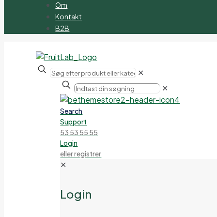
Om
Kontakt
B2B
✕
✕
Search
Support
53 53 55 55
Login
eller registrer
✕
Login