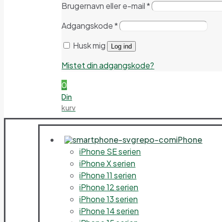
Brugernavn eller e-mail
*
Adgangskode
*
Husk mig
Log ind
Mistet din adgangskode?
0
Din
kurv
iPhone
iPhone SE serien
iPhone X serien
iPhone 11 serien
iPhone 12 serien
iPhone 13 serien
iPhone 14 serien