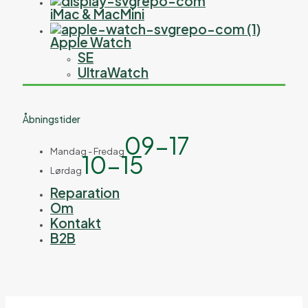
iMac & MacMini
Apple Watch
SE
UltraWatch
Åbningstider
09-17
Mandag - Fredag
10-15
Lørdag
Reparation
Om
Kontakt
B2B