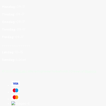
Mandag:
09–17
Tirsdag:
09–17
Onsdag:
09–17
Torsdag:
09–17
Fredag:
09–17
_______________
Lørdag:
10–15
Søndag:
Lukket
©
2026
FruitLab
| Alle rettigheder forbeholdt | Drevet af
Blavora