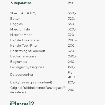
🔧 Reparation
Pris
Skærmskift (OEM)
560,-
Batteri
320,-
Bagglas
560,-
Mikrofon Tale
320,-
Mikrofon Video
320,-
Højtaler Bund / Filter
200,-
Højtaler Top / Filter
200,-
Udskiftning af Ladeport
320,-
Bagkamera-Linse
240,-
Bagkamera
240,-
Fejlsøgning / Diagnose
160,-
Fra
Dataudredning
400,-
Beskyttelses glas (monteret)
120,-
Original Fulddækkende Panzerglass™
240,-
(monteret)
iPhone 12