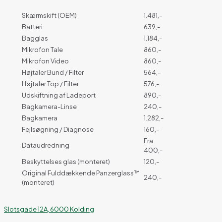
Skærmskift (OEM)
1.481,-
Batteri
639,-
Bagglas
1.184,-
Mikrofon Tale
860,-
Mikrofon Video
860,-
Højtaler Bund / Filter
564,-
Højtaler Top / Filter
576,-
Udskiftning af Ladeport
890,-
Bagkamera-Linse
240,-
Bagkamera
1.282,-
Fejlsøgning / Diagnose
160,-
Fra
Dataudredning
400,-
Beskyttelses glas (monteret)
120,-
Original Fulddækkende Panzerglass™
240,-
(monteret)
Slotsgade 12A, 6000 Kolding