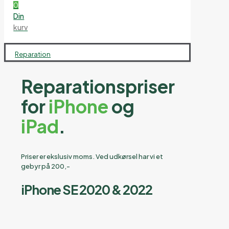
0
Din
kurv
Reparation
Reparationspriser
for
iPhone
og
iPad
.
Priser er ekslusiv moms. Ved udkørsel har vi et
gebyr på 200,-
iPhone SE 2020 & 2022