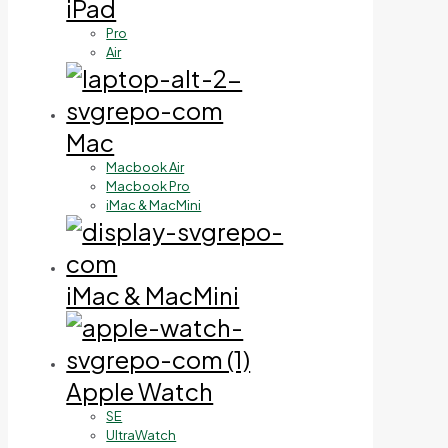
iPad
Pro
Air
Mac
Macbook Air
Macbook Pro
iMac & MacMini
iMac & MacMini
Apple Watch
SE
UltraWatch