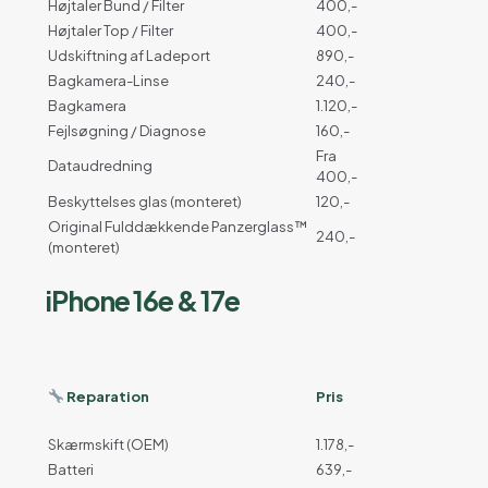
Højtaler Bund / Filter
400,-
Højtaler Top / Filter
400,-
Udskiftning af Ladeport
890,-
Bagkamera-Linse
240,-
Bagkamera
1.120,-
Fejlsøgning / Diagnose
160,-
Fra
Dataudredning
400,-
Beskyttelses glas (monteret)
120,-
Original Fulddækkende Panzerglass™
240,-
(monteret)
iPhone 16e & 17e
Reparation
Pris
Skærmskift (OEM)
1.178,-
Batteri
639,-