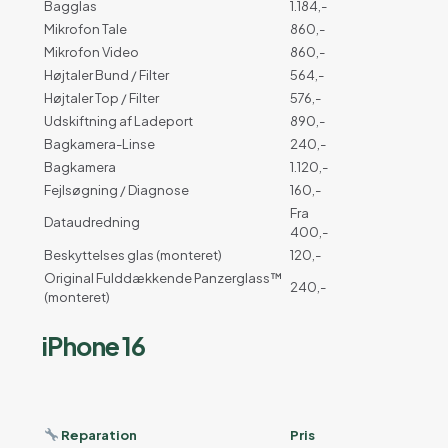
Bagglas
1.184,-
Mikrofon Tale
860,-
Mikrofon Video
860,-
Højtaler Bund / Filter
564,-
Højtaler Top / Filter
576,-
Udskiftning af Ladeport
890,-
Bagkamera-Linse
240,-
Bagkamera
1.120,-
Fejlsøgning / Diagnose
160,-
Fra
Dataudredning
400,-
Beskyttelses glas (monteret)
120,-
Original Fulddækkende Panzerglass™
240,-
(monteret)
iPhone 16
Reparation
Pris