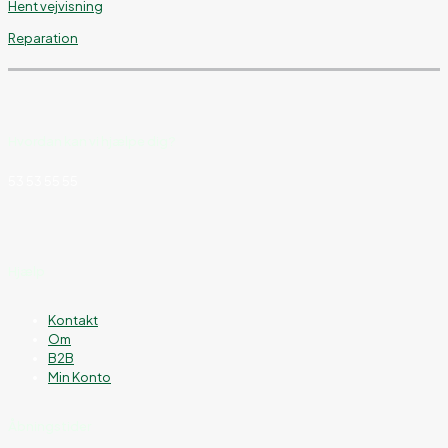
Hent vejvisning
Reparation
Hvordan kan vi hjælpe dig?
53 53 55 55
Hjælp
Kontakt
Om
B2B
Min Konto
Åbningstider