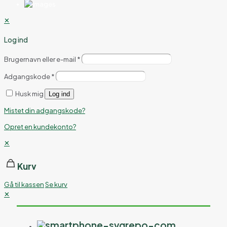
✕
Log ind
Brugernavn eller e-mail
*
Adgangskode
*
Husk mig
Log ind
Mistet din adgangskode?
Opret en kundekonto?
✕
Kurv
Gå til kassen
Se kurv
✕