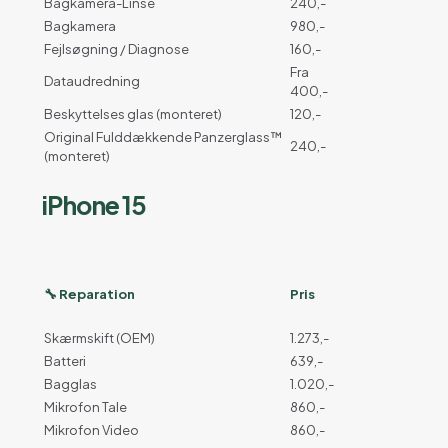
Bagkamera-Linse
240,-
Bagkamera
980,-
Fejlsøgning / Diagnose
160,-
Fra
Dataudredning
400,-
Beskyttelses glas (monteret)
120,-
Original Fulddækkende Panzerglass™
240,-
(monteret)
iPhone 15
🔧 Reparation
Pris
Skærmskift (OEM)
1.273,-
Batteri
639,-
Bagglas
1.020,-
Mikrofon Tale
860,-
Mikrofon Video
860,-