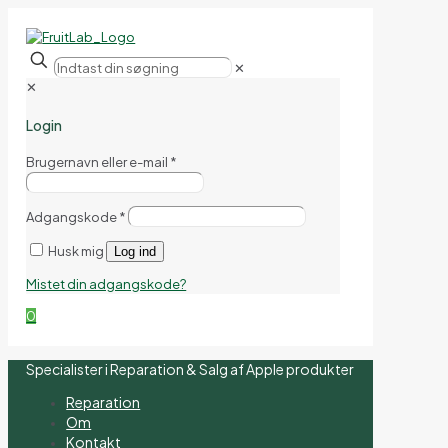
✕
✕
Login
Brugernavn eller e-mail
*
Adgangskode
*
Husk mig
Log ind
Mistet din adgangskode?
0
Specialister i Reparation & Salg af Apple produkter
Reparation
Om
Kontakt