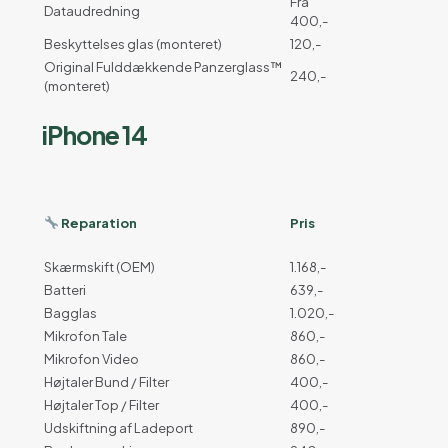
Fra
Dataudredning
400,-
Beskyttelses glas (monteret)
120,-
Original Fulddækkende Panzerglass™
240,-
(monteret)
iPhone 14
Reparation
Pris
Skærmskift (OEM)
1.168,-
Batteri
639,-
Bagglas
1.020,-
Mikrofon Tale
860,-
Mikrofon Video
860,-
Højtaler Bund / Filter
400,-
Højtaler Top / Filter
400,-
Udskiftning af Ladeport
890,-