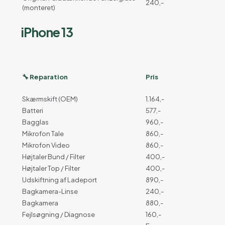
240,-
(monteret)
iPhone 13
🔧 Reparation
Pris
Skærmskift (OEM)
1.164,-
Batteri
577,-
Bagglas
960,-
Mikrofon Tale
860,-
Mikrofon Video
860,-
Højtaler Bund / Filter
400,-
Højtaler Top / Filter
400,-
Udskiftning af Ladeport
890,-
Bagkamera-Linse
240,-
Bagkamera
880,-
Fejlsøgning / Diagnose
160,-