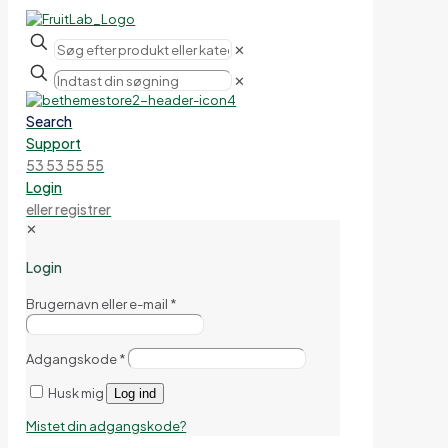
✕
✕
Search
Support
53 53 55 55
Login
eller registrer
✕
Login
Brugernavn eller e-mail
*
Adgangskode
*
Husk mig
Log ind
Mistet din adgangskode?