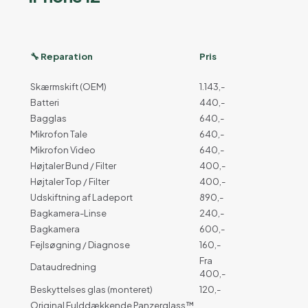
🔧 Reparation
Pris
Skærmskift (OEM)
1.143,-
Batteri
440,-
Bagglas
640,-
Mikrofon Tale
640,-
Mikrofon Video
640,-
Højtaler Bund / Filter
400,-
Højtaler Top / Filter
400,-
Udskiftning af Ladeport
890,-
Bagkamera-Linse
240,-
Bagkamera
600,-
Fejlsøgning / Diagnose
160,-
Fra
Dataudredning
400,-
Beskyttelses glas (monteret)
120,-
Original Fulddækkende Panzerglass™