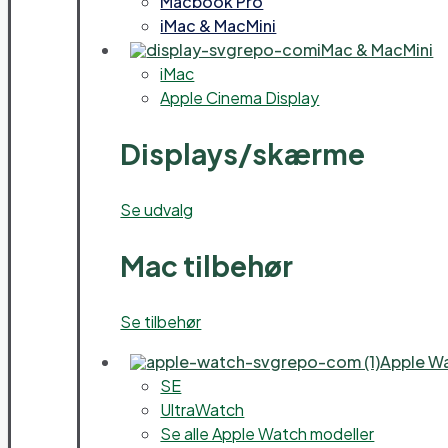
Macbook Pro
iMac & MacMini
iMac & MacMini
iMac
Apple Cinema Display
Displays/skærme
Se udvalg
Mac tilbehør
Se tilbehør
Apple W
SE
UltraWatch
Se alle Apple Watch modeller