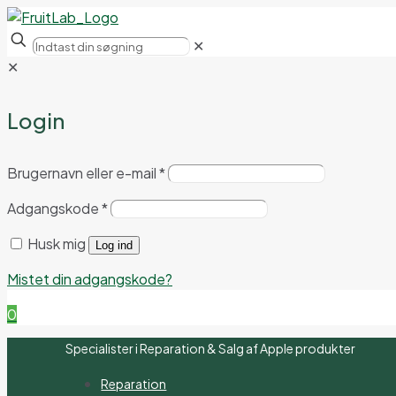
✕
✕
Login
Brugernavn eller e-mail
*
Adgangskode
*
Husk mig
Log ind
Mistet din adgangskode?
0
Specialister i Reparation & Salg af Apple produkter
Reparation