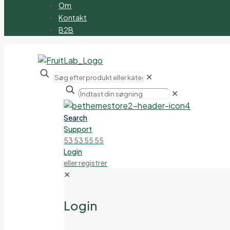
Om
Kontakt
B2B
✕
✕
Search
Support
53 53 55 55
Login
eller registrer
✕
Login