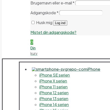
Brugernavn eller e-mail
*
Adgangskode
*
Husk mig
Log ind
Mistet din adgangskode?
0
Din
kurv
iPhone
iPhone SE serien
iPhone X serien
iPhone 11 serien
iPhone 12 serien
iPhone 13 serien
iPhone 14 serien